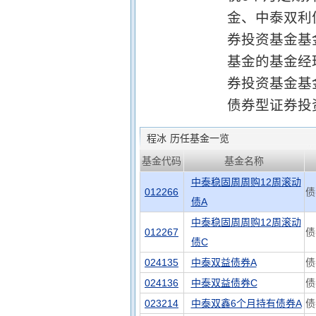
金、中泰双利
券投资基金基
基金的基金经理
券投资基金基金
债券型证券投
程冰
历任基金一览
基金代码
基金名称
中泰稳固周周购12周滚动
012266
债
债A
中泰稳固周周购12周滚动
012267
债
债C
024135
中泰双益债券A
债
024136
中泰双益债券C
债
023214
中泰双鑫6个月持有债券A
债