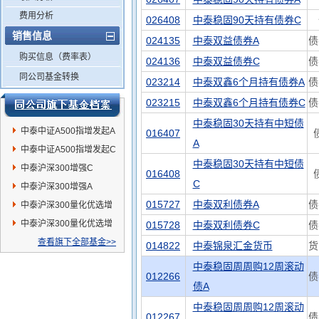
费用分析
026408
中泰稳固90天持有债券C
销售信息
024135
中泰双益债券A
债
购买信息（费率表）
024136
中泰双益债券C
债
同公司基金转换
023214
中泰双鑫6个月持有债券A
债
023215
中泰双鑫6个月持有债券C
债
中泰稳固30天持有中短债
中泰中证A500指增发起A
016407
A
中泰中证A500指增发起C
中泰稳固30天持有中短债
中泰沪深300增强C
016408
C
中泰沪深300增强A
015727
中泰双利债券A
债
中泰沪深300量化优选增
强A
中泰沪深300量化优选增
015728
中泰双利债券C
债
强C
查看旗下全部基金>>
014822
中泰锦泉汇金货币
货
中泰稳固周周购12周滚动
012266
债
债A
中泰稳固周周购12周滚动
012267
债