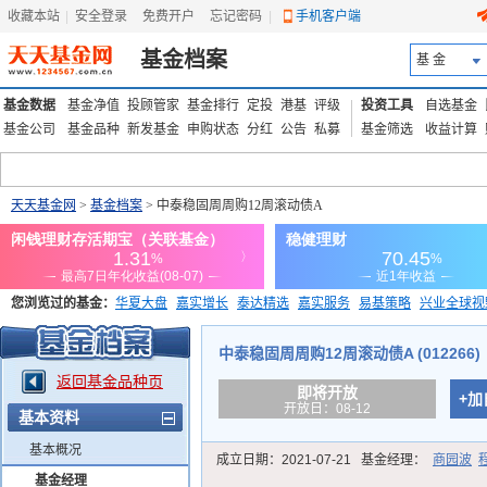
收藏本站
|
安全登录
|
免费开户
忘记密码
|
手机客户端
基金档案
基 金
基金数据
基金净值
投顾管家
基金排行
定投
港基
评级
投资工具
自选基金
基金公司
基金品种
新发基金
申购状态
分红
公告
私募
基金筛选
收益计算
天天基金网
>
基金档案
> 中泰稳固周周购12周滚动债A
您浏览过的基金：
华夏大盘
嘉实增长
泰达精选
嘉实服务
易基策略
兴业全球视
添富优势
华安宏利
上证180价值ETF
上投优势
信诚蓝筹
中泰稳固周周购12周滚动债A (012266)
返回基金品种页
即将开放
+加
开放日：08-12
基本资料
基本概况
成立日期：
2021-07-21
基金经理：
商园波
基金经理