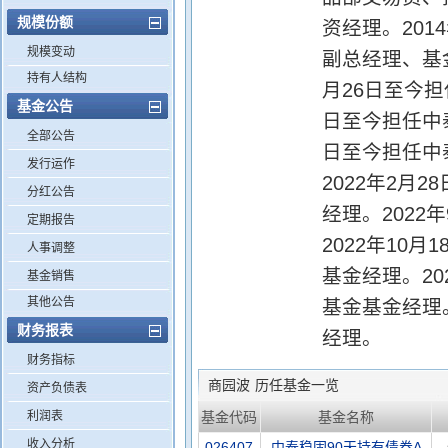
规模份额
资经理。201
规模变动
副总经理、基
持有人结构
月26日至今担
基金公告
日至今担任中
全部公告
日至今担任中
发行运作
2022年2月
分红公告
经理。202
定期报告
2022年10
人事调整
基金经理。20
基金销售
其他公告
基金基金经理
财务报表
经理。
财务指标
商园波
历任基金一览
资产负债表
利润表
基金代码
基金名称
收入分析
026407
中泰稳固90天持有债券A