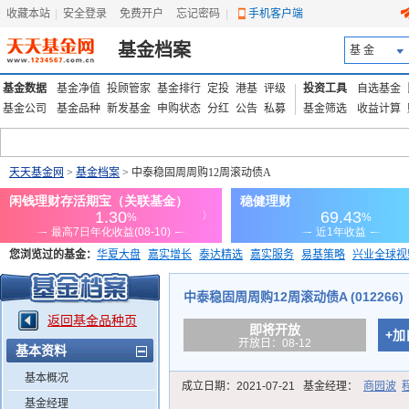
收藏本站
|
安全登录
|
免费开户
忘记密码
|
手机客户端
基金档案
基 金
基金数据
基金净值
投顾管家
基金排行
定投
港基
评级
投资工具
自选基金
基金公司
基金品种
新发基金
申购状态
分红
公告
私募
基金筛选
收益计算
天天基金网
>
基金档案
> 中泰稳固周周购12周滚动债A
您浏览过的基金：
华夏大盘
嘉实增长
泰达精选
嘉实服务
易基策略
兴业全球视
添富优势
华安宏利
上证180价值ETF
上投优势
信诚蓝筹
中泰稳固周周购12周滚动债A (012266)
返回基金品种页
即将开放
+加
开放日：08-12
基本资料
基本概况
成立日期：
2021-07-21
基金经理：
商园波
基金经理