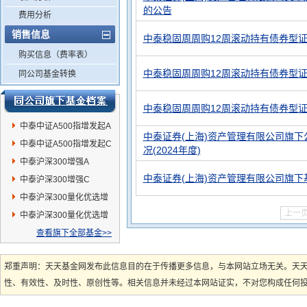
的公告
费用分析
销售信息
中泰稳固周周购12周滚动持有债券型证
购买信息（费率表）
中泰稳固周周购12周滚动持有债券型证
同公司基金转换
中泰稳固周周购12周滚动持有债券型证
中泰中证A500指增发起A
中泰证券(上海)资产管理有限公司旗
中泰中证A500指增发起C
况(2024年度)
中泰沪深300增强A
中泰证券(上海)资产管理有限公司旗下
中泰沪深300增强C
中泰沪深300量化优选增
上一
强A
中泰沪深300量化优选增
强C
查看旗下全部基金>>
郑重声明：天天基金网发布此信息目的在于传播更多信息，与本网站立场无关。天
性、有效性、及时性、原创性等。相关信息并未经过本网站证实，不对您构成任何投资