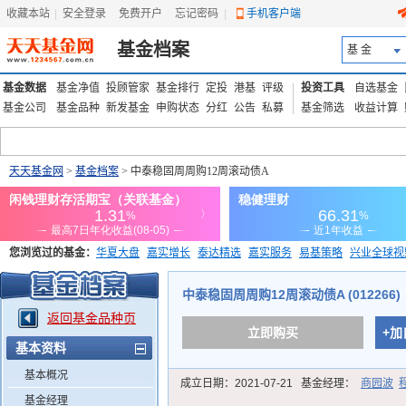
收藏本站
|
安全登录
|
免费开户
忘记密码
|
手机客户端
基金档案
基 金
基金数据
基金净值
投顾管家
基金排行
定投
港基
评级
投资工具
自选基金
基金公司
基金品种
新发基金
申购状态
分红
公告
私募
基金筛选
收益计算
天天基金网
>
基金档案
> 中泰稳固周周购12周滚动债A
您浏览过的基金：
华夏大盘
嘉实增长
泰达精选
嘉实服务
易基策略
兴业全球视
添富优势
华安宏利
上证180价值ETF
上投优势
信诚蓝筹
中泰稳固周周购12周滚动债A (012266)
返回基金品种页
立即购买
+加
基本资料
基本概况
成立日期：
2021-07-21
基金经理：
商园波
基金经理