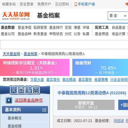
收藏本站
|
安全登录
|
免费开户
忘记密码
|
手机客户端
基金档案
基 金
基金数据
基金净值
投顾管家
基金排行
定投
港基
评级
投资工具
自选基金
基金公司
基金品种
新发基金
申购状态
分红
公告
私募
基金筛选
收益计算
天天基金网
>
基金档案
> 中泰稳固周周购12周滚动债A
您浏览过的基金：
华夏大盘
嘉实增长
泰达精选
嘉实服务
易基策略
兴业全球视
添富优势
华安宏利
上证180价值ETF
上投优势
信诚蓝筹
中泰稳固周周购12周滚动债A (012266)
返回基金品种页
即将开放
+加
开放日：08-12
基本资料
基本概况
成立日期：
2021-07-21
基金经理：
商园波
基金经理