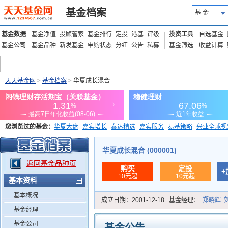
基金档案
基 金
基金数据
基金净值
投顾管家
基金排行
定投
港基
评级
投资工具
自选基金
基金公司
基金品种
新发基金
申购状态
分红
公告
私募
基金筛选
收益计算
天天基金网
>
基金档案
> 华夏成长混合
您浏览过的基金：
华夏大盘
嘉实增长
泰达精选
嘉实服务
易基策略
兴业全球视
添富优势
华安宏利
上证180价值ETF
上投优势
信诚蓝筹
华夏成长混合 (000001)
返回基金品种页
购买
定投
+
10元起
10元起
基本资料
基本概况
成立日期：
2001-12-18
基金经理：
郑晓辉
基金经理
基金公司