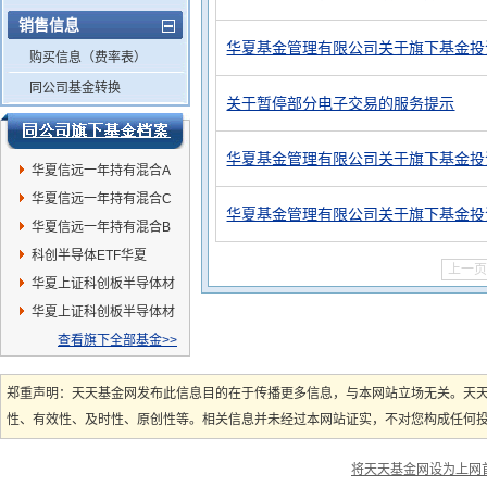
销售信息
华夏基金管理有限公司关于旗下基金投
购买信息（费率表）
同公司基金转换
关于暂停部分电子交易的服务提示
华夏基金管理有限公司关于旗下基金投
华夏信远一年持有混合A
华夏信远一年持有混合C
华夏基金管理有限公司关于旗下基金投
华夏信远一年持有混合B
科创半导体ETF华夏
上一页
华夏上证科创板半导体材
料设备主题ETF发起式联
华夏上证科创板半导体材
接A
料设备主题ETF发起式联
查看旗下全部基金>>
接C
郑重声明：天天基金网发布此信息目的在于传播更多信息，与本网站立场无关。天
性、有效性、及时性、原创性等。相关信息并未经过本网站证实，不对您构成任何投资
将天天基金网设为上网