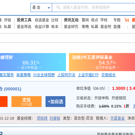
基 金
请输入基金代码、名称或简拼
基
评级
投资工具
自选基金
比较
资讯互动
要闻
观点
学校
专题
告
私募
基金筛选
收益计算
账本
基金研究
策略
私募
基金吧
直播
嘉实服务
易基策略
兴业全球视野
上投阿尔法
上证中盘ETF
交银成长
信诚蓝筹
1.3000 ( 3.
(000001)
单位净值（08-05）：
交易状态：
开放申购
开放赎回
定投
+加自选
10元起
购买手续费：
1.50%
0.15%
1
折
01-12-18
基金经理：
郑晓辉
刘睿聪
类型：
混合型-灵活
管理人：
华夏基金
净资
其他基金基本概况查询