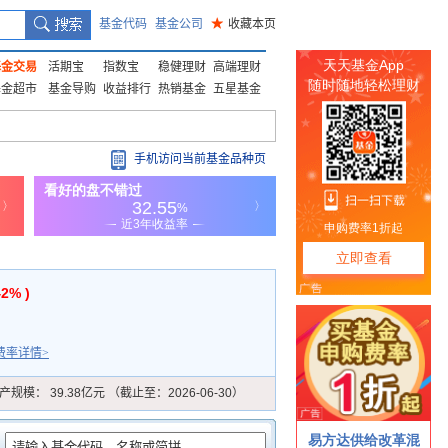
基金代码
基金公司
★
收藏本页
基金交易
活期宝
指数宝
稳健理财
高端理财
基金超市
基金导购
收益排行
热销基金
五星基金
手机访问当前基金品种页
42% )
费率详情>
产规模：
39.38亿元 （截止至：2026-06-30）
：