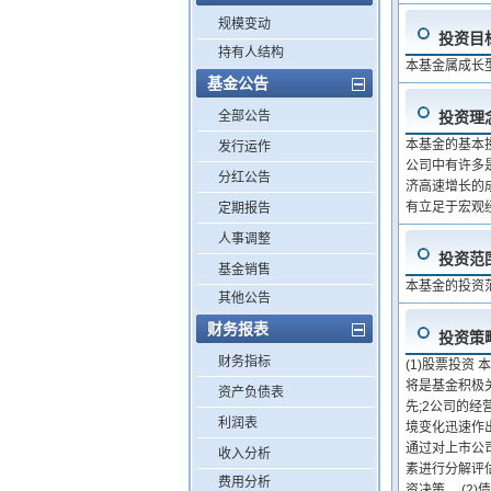
规模变动
投资目
持有人结构
本基金属成长
基金公告
全部公告
投资理
本基金的基本投
发行运作
公司中有许多
分红公告
济高速增长的
有立足于宏观
定期报告
人事调整
投资范
基金销售
本基金的投资
其他公告
财务报表
投资策
财务指标
(1)股票投
将是基金积极
资产负债表
先;2公司的经
利润表
境变化迅速作
通过对上市公
收入分析
素进行分解评
费用分析
资决策。 (2