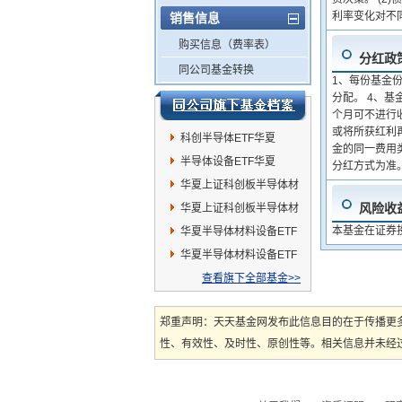
利率变化对不
销售信息
购买信息（费率表）
分红政
同公司基金转换
1、每份基金
分配。 4、
个月可不进行
或将所获红利
科创半导体ETF华夏
金的同一费用
半导体设备ETF华夏
分红方式为准
华夏上证科创板半导体材
风险收
料设备主题ETF发起式联
华夏上证科创板半导体材
本基金在证券
接A
料设备主题ETF发起式联
华夏半导体材料设备ETF
接C
联接A
华夏半导体材料设备ETF
联接C
查看旗下全部基金>>
郑重声明：天天基金网发布此信息目的在于传播更
性、有效性、及时性、原创性等。相关信息并未经过