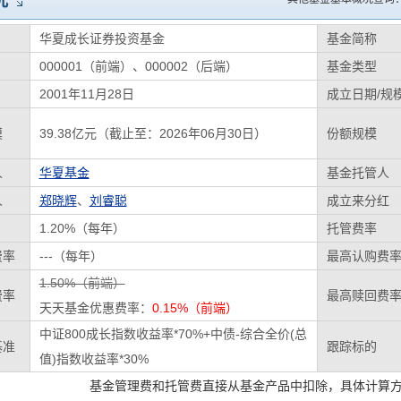
况
华夏成长证券投资基金
基金简称
000001（前端）、000002（后端）
基金类型
2001年11月28日
成立日期/规
模
39.38亿元（截止至：2026年06月30日）
份额规模
人
华夏基金
基金托管人
人
郑晓辉
、
刘睿聪
成立来分红
1.20%（每年）
托管费率
费率
---（每年）
最高认购费
1.50%（前端）
费率
最高赎回费
天天基金优惠费率：
0.15%（前端）
中证800成长指数收益率*70%+中债-综合全价(总
基准
跟踪标的
值)指数收益率*30%
基金管理费和托管费直接从基金产品中扣除，具体计算