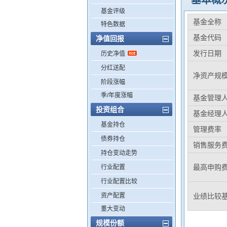
基本概
基金评级
基金全称
特色数据
基金代码
净值回报
发行日期
历史净值
分红送配
净资产规
阶段涨幅
季/年度涨幅
基金管理
投资组合
基金经理
基金持仓
管理费率
债券持仓
销售服务
持仓变动走势
最高申购
行业配置
行业配置比较
资产配置
业绩比较
重大变动
规模份额