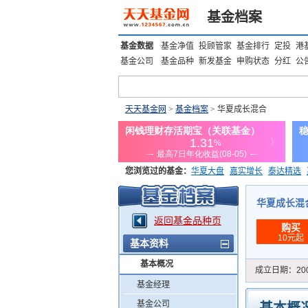
基金档案
基金数据
基金净值
投顾管家
基金排行
定投
港
基金公司
基金品种
新发基金
申购状态
分红
公
天天基金网
>
基金档案
> 华夏成长混合
您浏览过的基金：
华夏大盘
嘉实增长
泰达精选
添富优势
华安宏利
上证180价值ETF
上投优势
华夏成长混合 
返回基金品种页
购买
10元起
基本资料
基本概况
成立日期：
20
基金经理
基金公司