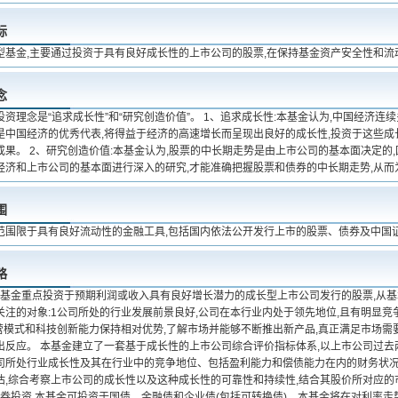
标
型基金,主要通过投资于具有良好成长性的上市公司的股票,在保持基金资产安全性和流
念
资理念是“追求成长性”和“研究创造价值”。 1、追求成长性:本基金认为,中国经济
是中国经济的优秀代表,将得益于经济的高速增长而呈现出良好的成长性,投资于这些成
成果。 2、研究创造价值:本基金认为,股票的中长期走势是由上市公司的基本面决定的
经济和上市公司的基本面进行深入的研究,才能准确把握股票和债券的中长期走势,从而
围
范围限于具有良好流动性的金融工具,包括国内依法公开发行上市的股票、债券及中国
略
资 本基金重点投资于预期利润或收入具有良好增长潜力的成长型上市公司发行的股票,从
关注的对象:1公司所处的行业发展前景良好,公司在本行业内处于领先地位,且有明显竞
营模式和科技创新能力保持相对优势,了解市场并能够不断推出新产品,真正满足市场需
出反应。 本基金建立了一套基于成长性的上市公司综合评价指标体系,以上市公司过去
司所处行业成长性及其在行业中的竞争地位、包括盈利能力和偿债能力在内的财务状
估,综合考察上市公司的成长性以及这种成长性的可靠性和持续性,结合其股价所对应的
)债券投资 本基金可投资于国债、金融债和企业债(包括可转换债)。本基金将在对利率