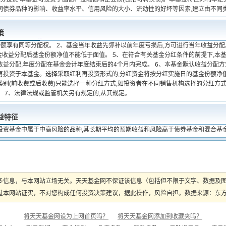
同债券品种的影响、收益率水平、信用风险的大小、流动性的好坏等因素,建立由不同
策
份额享有同等分配权。 2、基金当年收益先弥补以前年度亏损后,方可进行当年收益分配
基金收益分配后基金份额净值不能低于面值。 5、在符合有关基金分红条件的前提下,本
收益分配,年度分配在基金会计年度结束后的4个月内完成。 6、本基金默认收益分配
再投资于本基金。选择采取红利再投资形式的,分红资金将按分红实施日的基金份额净
类别(前收费或后收费)只能选择一种分红方式,如投资者在不同销售机构选择的分红方
。 7、法律法规或监管机关另有规定的,从其规定。
益特征
投资基金中属于中高风险的品种,其长期平均的预期收益和风险高于债券基金和混合基
多信息，与本网站立场无关。天天基金网不保证该信息（包括但不限于文字、数据及
本网站证实，不对您构成任何投资决策建议，据此操作，风险自担。数据来源：东方财富
将天天基金网设为上网首页吗？
将天天基金网添加到收藏夹吗？