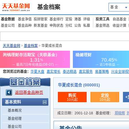
基金档案
基 金
基金数据
基金净值
投顾管家
基金排行
定投
港基
评级
投资工具
自选基金
基金公司
基金品种
新发基金
申购状态
分红
公告
私募
基金筛选
收益计算
天天基金网
>
基金档案
> 华夏成长混合
您浏览过的基金：
华夏大盘
嘉实增长
泰达精选
嘉实服务
易基策略
兴业全球视
添富优势
华安宏利
上证180价值ETF
上投优势
信诚蓝筹
华夏成长混合 (000001)
返回基金品种页
购买
定投
+
10元起
10元起
基本资料
基本概况
成立日期：
2001-12-18
基金经理：
郑晓辉
基金经理
基金公司