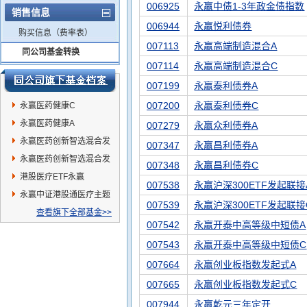
006925
永赢中债1-3年政金债指数
销售信息
006944
永赢悦利债券
购买信息（费率表）
007113
永赢高端制造混合A
同公司基金转换
007114
永赢高端制造混合C
007199
永赢泰利债券A
007200
永赢泰利债券C
永赢医药健康C
永赢医药健康A
007279
永赢众利债券A
永赢医药创新智选混合发
007347
永赢昌利债券A
起A
永赢医药创新智选混合发
007348
永赢昌利债券C
起C
港股医疗ETF永赢
007538
永赢沪深300ETF发起联接
永赢中证港股通医疗主题
007539
永赢沪深300ETF发起联接
ETF发起联接A
查看旗下全部基金>>
007542
永赢开泰中高等级中短债A
007543
永赢开泰中高等级中短债C
007664
永赢创业板指数发起式A
007665
永赢创业板指数发起式C
007944
永赢乾元三年定开