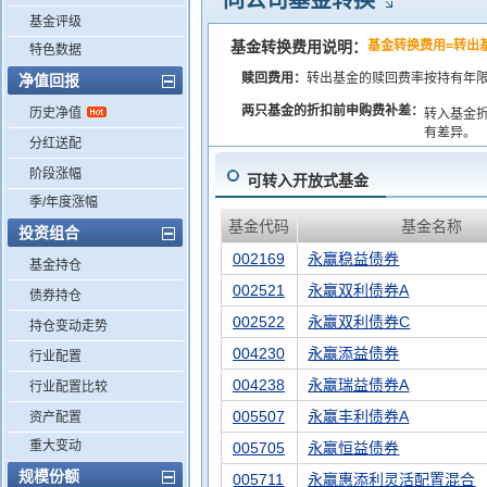
同公司基金转换
基金评级
基金转换费用说明：
基金转换费用=转出
特色数据
赎回费用：
转出基金的赎回费率按持有年
净值回报
两只基金的折扣前申购费补差：
历史净值
转入基金
有差异。
分红送配
阶段涨幅
可转入开放式基金
季/年度涨幅
基金代码
基金名称
投资组合
002169
永赢稳益债券
基金持仓
002521
永赢双利债券A
债券持仓
002522
永赢双利债券C
持仓变动走势
004230
永赢添益债券
行业配置
004238
永赢瑞益债券A
行业配置比较
005507
永赢丰利债券A
资产配置
重大变动
005705
永赢恒益债券
规模份额
005711
永赢惠添利灵活配置混合