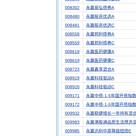
008302
永赢易弘债券A
008480
永赢股息优选A
008481
永赢股息优选C
008558
永赢邦利债券A
008559
永赢邦利债券C
008618
永赢医药健康A
008619
永赢医药健康C
008723
永赢鑫享混合A
008919
永赢科技驱动A
008920
永赢科技驱动C
009171
永赢中债-1-5年国开债指数
009172
永赢中债-1-5年国开债指数
009932
永赢稳健增长一年持有混合
009983
永赢港股通品质生活慧选混
009985
永赢迅利中高等级短债E