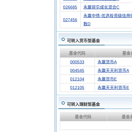
026685
永赢锐见成长混合C
永赢中债-优选投资级信用债(
027456
数D
可转入货币型基金
基金代码
基金
000533
永赢货币A
004545
永赢天天利货币A
012104
永赢货币E
012105
永赢天天利货币E
可转入理财型基金
基金代码
基金