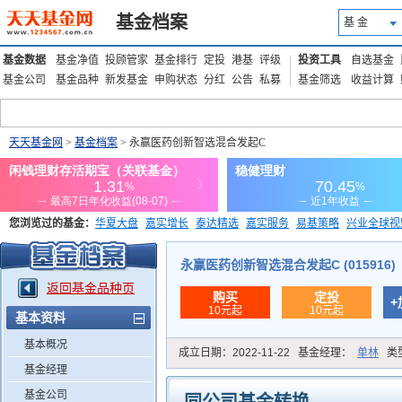
基金档案
基 金
基金数据
基金净值
投顾管家
基金排行
定投
港基
评级
投资工具
自选基金
基金公司
基金品种
新发基金
申购状态
分红
公告
私募
基金筛选
收益计算
天天基金网
>
基金档案
> 永赢医药创新智选混合发起C
您浏览过的基金：
华夏大盘
嘉实增长
泰达精选
嘉实服务
易基策略
兴业全球视
添富优势
华安宏利
上证180价值ETF
上投优势
信诚蓝筹
永赢医药创新智选混合发起C (015916)
返回基金品种页
购买
定投
+
10元起
10元起
基本资料
基本概况
成立日期：
2022-11-22
基金经理：
单林
类
基金经理
基金公司