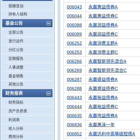
规模变动
006043
永赢惠益债券A
持有人结构
006044
永赢惠益债券C
基金公告
006088
永赢润益债券A
全部公告
006089
永赢润益债券C
发行运作
006252
永赢消费主题A
分红公告
006253
永赢消费主题C
定期报告
006266
永赢智能领先混合A
人事调整
006269
永赢智能领先混合C
基金销售
006287
永赢盛益债券A
其他公告
006288
永赢盛益债券C
财务报表
006443
永赢裕益债券A
财务指标
006444
永赢裕益债券C
资产负债表
006635
永赢伟益债券A
利润表
006836
永赢惠泽一年
收入分析
006852
永赢迅利中高等级短债A
费用分析