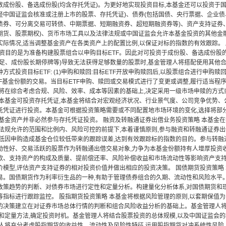
数成份股、备选成份股(均含存托凭证)。为更好地实现投资目标,本基金还可以投资于
经中国证监会核准或注册上市的股票、存托凭证)、债券(包括国债、央行票据、企业
债券、可分离交易可转债、中期票据、短期融资券、超短期融资券等)、资产支持证券
期货、股票期权)、货币市场工具以及法律法规或中国证监会允许本基金投资的其他金融
实际情况,适当调整基金资产在各类资产上的配置比例,以保证对标的指数的有效跟踪。 
投资目的是为准备构建股票组合以申购目标ETF。因此对可投资于成份股、备选成份股
足、成份股长期停牌等)导致无法获得足够数量的股票时,基金管理人将搭配使用其他合理
方式投资目标ETF: (1)申购和赎回:目标ETF开放申购赎回后,以股票组合进行申购赎回。
TF基金份额的交易。当目标ETF申购、赎回或交易模式进行了变更或调整,履行适当程
金将在综合考虑合规、风险、效率、成本等因素的基础上,决定采用一级市场申赎的方式或
 本基金可投资存托凭证,本基金将结合对宏观经济状况、行业景气度、公司竞争优势、
托凭证进行投资。本基金可根据投资策略需要或不同配置地市场环境的变化,选择将部
,基金资产并非必然参与存托凭证投资。 融资及转融通证券出借业务投资策略 本基金
律法规允许的范围和比例内、风险可控的前提下,本着谨慎原则,参与融资和转融通证券
降低因申购造成基金仓位较低带来的跟踪误差,达到有效跟踪标的指数的目的。参与转融
动性好、交易活跃的股票作为转融通出借交易对象,力争为本基金份额持有人增厚投资收
款、支持资产的构成及质量、提前偿还率、风险补偿收益和市场流动性等影响资产支持
价模型,评估资产支持证券的相对投资价值并做出相应的投资决策。 国债期货投资策略 
易。国债期货作为利率衍生品的一种,有助于管理债券组合的久期、流动性和风险水平
政策趋势的判断、对债券市场进行定性和定量分析。构建量化分析体系,对国债期货和
等指标进行跟踪监控。 股指期货投资策略 本基金将根据风险管理的原则,以套期保值
的决策建立在对证券市场总体行情的判断和组合风险收益分析的基础上。基金管理人
性和定量方法,确定投资时机。基金管理人将结合股票投资的总体规模,以及中国证监会
理人将充分考虑股指期货的收益性、流动性及风险性特征,运用股指期货对冲系统性风险