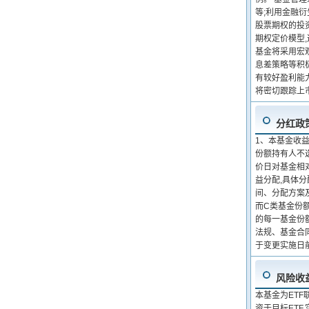
等;利用金融
股票期权的投
期权定价模型,
基金将采用宏
息差策略等积
有较好盈利能
将密切跟踪上
分红政
1、本基金收
份额持有人不
价日对基金相
益分配,具体
间、分配方案
而C类基金份
的每一基金份额
法规、基金合
于变更实施日
风险收
本基金为ET
资于目标ET