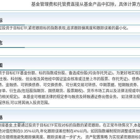
基金管理费和托管费直接从基金产品中扣除，具体计算
标
过投资于目标ETF,紧密跟踪标的指数表现,追求跟踪偏离度和跟踪误差的最小化。
念
围
资于目标ETF基金份额、标的指数成份股、备选成份股(均含存托凭证)。为更好地实现
括主板、科创板、创业板及其他经中国证监会核准或注册上市的股票、存托凭证)、债券
债、金融债、可转换债券、可交换债券、可分离交易可转债、中期票据、短期融资券、
存单、衍生品(包括股指期货、国债期货、股票期权)、货币市场工具以及法律法规或中
的相关规定)。 本基金可根据法律的规定参与融资及转融通证券出借业务。 如法律法
程序后,可以将其纳入投资范围。
略
F联接基金,主要通过投资于目标ETF实现对标的指数的紧密跟踪。在正常市场情况下,
绝对值控制在0.35%以内,年化跟踪误差控制在4%以内。如因指数编制规则调整或其
取合理措施避免跟踪偏离度、跟踪误差进一步扩大。 资产配置策略 为实现紧密跟踪标的