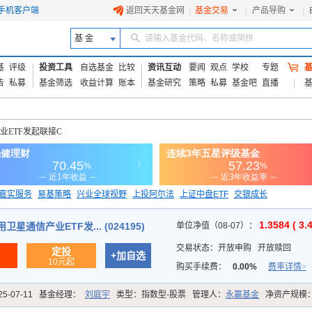
手机客户端
返回天天基金网
|
基金交易
|
产品导购
|
基 金
请输入基金代码、名称或简拼
基
评级
投资工具
自选基金
比较
资讯互动
要闻
观点
学校
专题
告
私募
基金筛选
收益计算
账本
基金研究
策略
私募
基金吧
直播
业ETF发起联接C
嘉实服务
易基策略
兴业全球视野
上投阿尔法
上证中盘ETF
交银成长
信诚蓝筹
1.3584 ( 3.
星通信产业ETF发... (024195)
单位净值（08-07）：
交易状态：
开放申购
开放赎回
定投
+加自选
10元起
购买手续费：
0.00%
费率详情>
25-07-11
基金经理：
刘庭宇
类型：
指数型-股票
管理人：
永赢基金
净资产规模