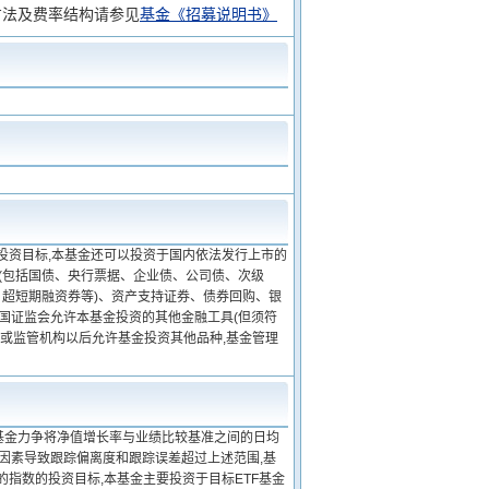
方法及费率结构请参见
基金《招募说明书》
投资目标,本基金还可以投资于国内依法发行上市的
(包括国债、央行票据、企业债、公司债、次级
超短期融资券等)、资产支持证券、债券回购、银
国证监会允许本基金投资的其他金融工具(但须符
规或监管机构以后允许基金投资其他品种,基金管理
本基金力争将净值增长率与业绩比较基准之间的日均
他因素导致跟踪偏离度和跟踪误差超过上述范围,基
指数的投资目标,本基金主要投资于目标ETF基金