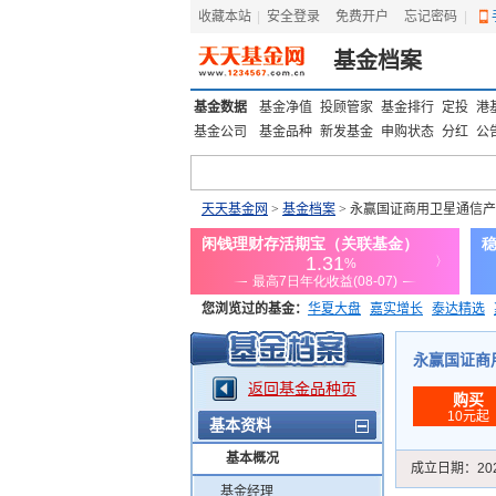
收藏本站
|
安全登录
|
免费开户
忘记密码
|
基金档案
基金数据
基金净值
投顾管家
基金排行
定投
港
基金公司
基金品种
新发基金
申购状态
分红
公
天天基金网
>
基金档案
> 永赢国证商用卫星通信产
您浏览过的基金：
华夏大盘
嘉实增长
泰达精选
添富优势
华安宏利
上证180价值ETF
上投优势
永赢国证商用卫
返回基金品种页
购买
10元起
基本资料
基本概况
成立日期：
20
基金经理