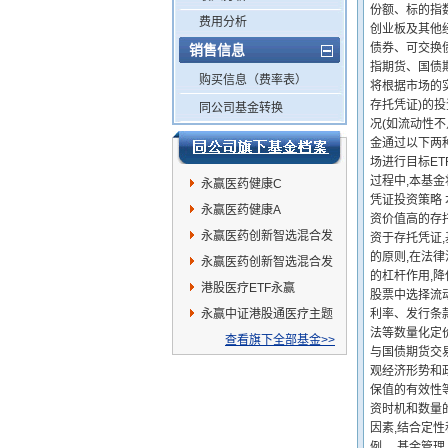
份额、标的指
费用分析
创业板及其他
债券、可交换
销售信息
指期货、国债
购买信息（费率表）
将根据市场的
存托凭证)的
同公司基金转换
况(如流动性不
金通过以下两种
场进行目标E
过程中,本基
永赢医药健康C
凭证投资策略
永赢医药健康A
资价值高的存
永赢医药创新智选混合发
资于存托凭证
的原则,在法
起A
永赢医药创新智选混合发
的杠杆作用,
起C
港股医疗ETF永赢
股票中选择流
永赢中证港股通医疗主题
利率、发行条
法等数量化定
ETF发起联接C
查看旗下全部基金>>
与国债期货交
观经济形势和
保值的有效性
资时机和数量
因素,结合定
例。 基金管