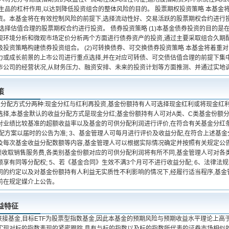
衍生品的杠杆作用,以达到降低投资组合的整体风险的目的。 股票期权投资策略 本基金
资。本基金将在有效控制风险的前提下,选择流动性好、交易活跃的股票期权合约进行
选择估值合理的股票期权合约进行投资。 债券投资策略 (1)本基金债券投资的目的是
观环境分析和微观市场定价分析两个方面进行债券资产的投资,通过主要采取组合久期
极投资策略构建债券投资组合。 (2)可转换债券、可交换债券投资策略 本基金将着重
力或成长前景的上市公司进行重点选择,并在对应可转债、可交债估值合理的前提下集中
市公司的经营状况,从财务压力、融资安排、未来的投资计划等方面推测、并通过实地
策
益分配方式分两种:现金分红与红利再投资,基金份额持有人可选择现金红利或将现金红
选择,本基金默认的收益分配方式是现金分红;基金份额持有人可对A类、C类基金份额分
对业绩比较基准的超额收益率以及基金的可供分配利润进行评价,在符合有关基金分红
分配方案以届时的公告为准; 3、基金管理人可每月进行评价及收益分配,在符合上述基
及每次基金收益分配数额等内容,基金管理人可以根据实际情况确定并按照有关规定公告;
额收取销售服务费,各类别基金份额对应的可供分配利润将有所不同,基金管理人可对各
享有同等分配权; 5、若《基金合同》生效不满3个月可不进行收益分配; 6、法律法
同的约定以及对基金份额持有人利益无实质性不利影响的情况下,经履行适当程序,基金
前在规定媒介上公告。
益特征
F联接基金,目标ETF为股票型指数基金,因此本基金的预期风险与预期收益水平理论上
F,实现对标的指数表现的紧密跟踪,具有与标的指数以及标的指数所代表的证券市场相似