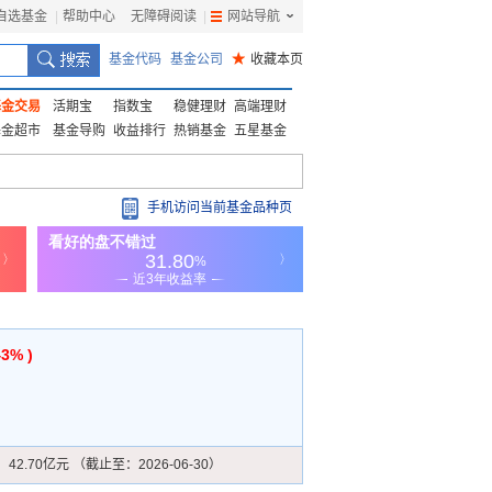
自选基金
|
帮助中心
无障碍阅读
|
网站导航
|
基金代码
基金公司
★
收藏本页
基金交易
活期宝
指数宝
稳健理财
高端理财
基金超市
基金导购
收益排行
热销基金
五星基金
手机访问当前基金品种页
43% )
：
42.70亿元 （截止至：2026-06-30）