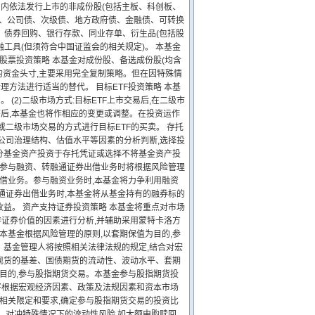
国内依法发行上市的非成份股(包括主板、科创板、
债、公司债、次级债、地方政府债、金融债、可转换
、债券回购、银行存款、同业存单、衍生品(包括股
工具(但须符合中国证监会的相关规定)。 本基金
股票投资策略 本基金对成份股、备选成份股(均含
的资金头寸,主要采用完全复制策略。但在因特殊情
方法进行适当的替代。 目标ETF投资策略 本基
 (2)二级市场方式:目标ETF上市交易后,在二级市
序后,本基金也将作相应的变更或调整。在投资运作
二级市场交易的方式进行目标ETF的买卖。 存托
公司治理结构、估值水平等因素的分析判断,选择投
分基金资产投资于存托凭证或选择不将基金资产投
在参与融资、转融通证券出借业务时将根据风险管理
出借业务。参与融资业务时,本基金将力争利用融资
通证券出借业务时,本基金将从基金持有的融券标的
益。 资产支持证券投资策略 本基金将重点对市场
证券价值的因素进行分析,并辅助采用蒙特卡洛方
本基金根据风险管理的原则,以套期保值为目的,参
。基金管理人将按照相关法律法规的规定,结合对宏
现货的基差、国债期货的流动性、波动水平、套期
为目的,参与股指期货交易。本基金参与股指期货投
将根据宏观经济因素、政策及法规因素和资本市场
的相关限定和要求,确定参与股指期货交易的投资比
、对冲特殊情况下的流动性风险,如大额申购赎回