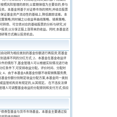
将按照风险管理的原则,以套期保值为主要目的,参与
投资。本基金将基于对证券市场的预判,并结合股票
在保证基金资产流动性的基础上,降低跟踪误差。本
配置策略,同时辅之以收益率曲线策略、骑乘策略、
对可转债、可交债对应的基础股票的分析与研究,对
投资,以分享正股上涨带来的收益。同时,本基金还
调研等方式确认投资机会。
利自动转为相应类别的基金份额进行再投资;若基金
别选择不同的分红方式; 2、本基金在基金收益评
条件的情形下,基金管理人可以根据实际情况进行收
金分红条件下,可安排收益分配。评价时间、分配时
 4、由于本基金A类基金份额不收取销售服务费,
类基金份额分别制定收益分配方案,本基金同一类别
规或监管机构另有规定的,从其规定。 在不违反法律
管理人可调整基金收益的分配原则和支付方式,但应
高于债券型基金与货币市场基金。本基金主要通过投
的风险收益特征。