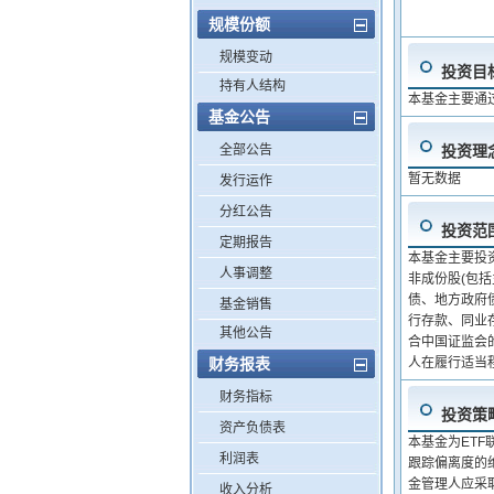
规模份额
规模变动
投资目
持有人结构
本基金主要通
基金公告
全部公告
投资理
暂无数据
发行运作
分红公告
投资范
定期报告
本基金主要投
人事调整
非成份股(包
债、地方政府
基金销售
行存款、同业
其他公告
合中国证监会
财务报表
人在履行适当
财务指标
投资策
资产负债表
本基金为ET
利润表
跟踪偏离度的
金管理人应采
收入分析