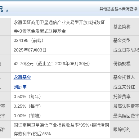
况
其他基金基本概况查询
永赢国证商用卫星通信产业交易型开放式指数证
基金简称
券投资基金发起式联接基金
024195（前端）
基金类型
2025年07月03日
成立日期/规
模
42.70亿元（截止至：2026年06月30日）
份额规模
人
永赢基金
基金托管人
人
刘庭宇
成立来分红
0.50%（每年）
托管费率
费率
0.25%（每年）
最高认购费
费率
0.00%（前端）
最高赎回费
国证商用卫星通信产业指数收益率*95%+银行活期
基准
跟踪标的
存款利率(税后)*5%