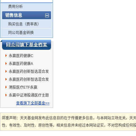
费用分析
销售信息
购买信息（费率表）
同公司基金转换
永赢医药健康C
永赢医药健康A
永赢医药创新智选混合发
起A
永赢医药创新智选混合发
起C
港股医疗ETF永赢
永赢中证港股通医疗主题
ETF发起联接A
查看旗下全部基金>>
郑重声明：天天基金网发布此信息目的在于传播更多信息，与本网站立场无关。天
性、有效性、及时性、原创性等。相关信息并未经过本网站证实，不对您构成任何投资