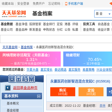
收藏本站
|
安全登录
|
免费开户
忘记密码
|
手机客户端
基金档案
基 金
基金数据
基金净值
投顾管家
基金排行
定投
港基
评级
投资工具
自选基金
基金公司
基金品种
新发基金
申购状态
分红
公告
私募
基金筛选
收益计算
天天基金网
>
基金档案
> 永赢医药创新智选混合发起C
您浏览过的基金：
华夏大盘
嘉实增长
泰达精选
嘉实服务
易基策略
兴业全球视
添富优势
华安宏利
上证180价值ETF
上投优势
信诚蓝筹
永赢医药创新智选混合发起C (015916)
返回基金品种页
购买
定投
+
10元起
10元起
基本资料
基本概况
成立日期：
2022-11-22
基金经理：
单林
类
基金经理