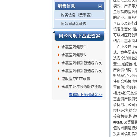
提高以及居民
销售信息
模式、产品等
金所指的医药
购买信息（费率表）
的企业。医药行
企业涉及的行
同公司基金转换
境发生变化,
可以对医药创新
结合、基本面
上而下及自下
永赢医药健康C
式、竞争要素
永赢医药健康A
选安全边际较
永赢医药创新智选混合发
置;二是配置
产负债结构、现
起A
永赢医药创新智选混合发
财务稳定和估
起C
港股医疗ETF永赢
使用合格境内机
永赢中证港股通医疗主题
置价值; ②具
相对A股同类
ETF发起联接A
查看旗下全部基金>>
基金资产投资于
争优势、公司
市场环境,结
投资机会,构建
券(MBS)
值的因素进行
投资国债期货