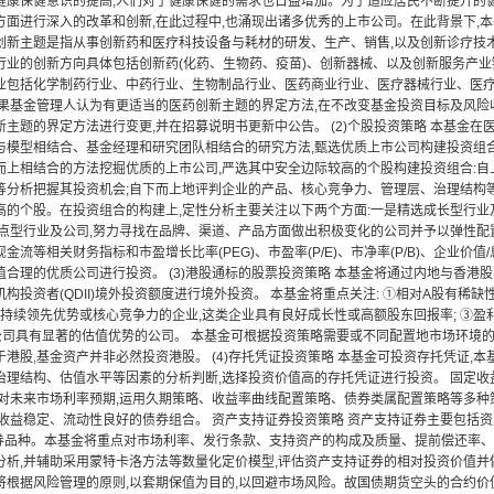
健康保健意识的提高,人们对于健康保健的需求也日益增加。为了适应居民不断提升的
方面进行深入的改革和创新,在此过程中,也涌现出诸多优秀的上市公司。在此背景下,
创新主题是指从事创新药和医疗科技设备与耗材的研发、生产、销售,以及创新诊疗技
业的创新方向具体包括创新药(化药、生物药、疫苗)、创新器械、以及创新服务产业链(
业包括化学制药行业、中药行业、生物制品行业、医药商业行业、医疗器械行业、医疗
如果基金管理人认为有更适当的医药创新主题的界定方法,在不改变基金投资目标及风险
主题的界定方法进行变更,并在招募说明书更新中公告。 (2)个股投资策略 本基金在
与模型相结合、基金经理和研究团队相结合的研究方法,甄选优质上市公司构建投资组
而上相结合的方法挖掘优质的上市公司,严选其中安全边际较高的个股构建投资组合:
等分析把握其投资机会;自下而上地评判企业的产品、核心竞争力、管理层、治理结构等
高的个股。在投资组合的构建上,定性分析主要关注以下两个方面:一是精选成长型行业
拐点型行业及公司,努力寻找在品牌、渠道、产品方面做出积极变化的公司并予以弹性配
金流等相关财务指标和市盈增长比率(PEG)、市盈率(P/E)、市净率(P/B)、企业价值/息
值合理的优质公司进行投资。 (3)港股通标的股票投资策略 本基金将通过内地与香港
构投资者(QDII)境外投资额度进行境外投资。 本基金将重点关注: ①相对A股有稀
有持续领先优势或核心竞争力的企业,这类企业具有良好成长性或高额股东回报率; ③盈
公司具有显著的估值优势的公司。 本基金可根据投资策略需要或不同配置地市场环境的
港股,基金资产并非必然投资港股。 (4)存托凭证投资策略 本基金可投资存托凭证,
治理结构、估值水平等因素的分析判断,选择投资价值高的存托凭证进行投资。 固定收
合对未来市场利率预期,运用久期策略、收益率曲线配置策略、债券类属配置策略等多种
收益稳定、流动性良好的债券组合。 资产支持证券投资策略 资产支持证券主要包括资
等证券品种。本基金将重点对市场利率、发行条款、支持资产的构成及质量、提前偿还率
分析,并辅助采用蒙特卡洛方法等数量化定价模型,评估资产支持证券的相对投资价值并
将根据风险管理的原则,以套期保值为目的,以回避市场风险。故国债期货空头的合约价