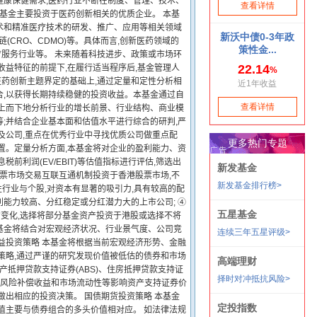
健康保健需求,医药行业不断在制度、管理、技术、
本基金主要投资于医药创新相关的优质企业。 本基
术和精准医疗技术的研发、推广、应用等相关领域
CRO、CDMO)等。具体而言,创新医药领域的
服务行业等。 未来随着科技进步、政策或市场环
收益特征的前提下,在履行适当程序后,基金管理人
医药创新主题界定的基础上,通过定量和定性分析相
合,以获得长期持续稳健的投资收益。本基金通过自
自上而下地分析行业的增长前景、行业结构、商业模
;并结合企业基本面和估值水平进行综合的研判,严
及公司,重点在优秀行业中寻找优质公司做重点配
置。定量分析方面,本基金将对企业的盈利能力、资
税前利润(EV/EBIT)等估值指标进行评估,筛选出
股票市场交易互联互通机制投资于香港股票市场,不
缺性行业与个股,对资本有显著的吸引力,具有较高的配
利能力较高、分红稳定或分红潜力大的上市公司; ④
变化,选择将部分基金资产投资于港股或选择不将
本基金将结合对宏观经济状况、行业景气度、公司竞
益投资策略 本基金将根据当前宏观经济形势、金融
策略,通过严谨的研究发现价值被低估的债券和市场
产抵押贷款支持证券(ABS)、住房抵押贷款支持证
、风险补偿收益和市场流动性等影响资产支持证券价
做出相应的投资决策。 国债期货投资策略 本基金
值主要与债券组合的多头价值相对应。 如法律法规