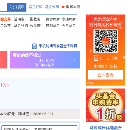
基金代码
基金公司
★
收藏本页
基金交易
活期宝
指数宝
稳健理财
高端理财
基金超市
基金导购
收益排行
热销基金
五星基金
手机访问当前基金品种页
07% )
44.68亿元 （截止至：2026-06-30）
：