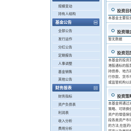
规模变动
投资目
持有人结构
本基金主要投
基金公告
全部公告
投资理
发行运作
暂无数据
分红公告
投资范
定期报告
本基金的投资
人事调整
港股通标的股
持债券、地方
基金销售
行存款、货币
其他公告
或监管机构以
财务报表
投资策
财务指标
本基金将通过
资产负债表
策略、可转换
利润表
资产的增值保
段各类资产市
收入分析
的方法,在医药
费用分析