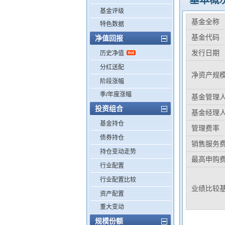
基本概
基金评级
基金全称
特色数据
基金代码
净值回报
发行日期
历史净值
分红送配
净资产规
阶段涨幅
季/年度涨幅
基金管理
投资组合
基金经理
基金持仓
管理费率
债券持仓
销售服务
持仓变动走势
最高申购
行业配置
行业配置比较
业绩比较
资产配置
重大变动
规模份额