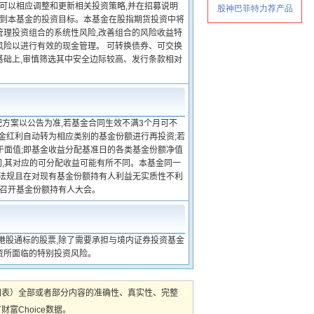
金可以相应调整和更新相关投资策略,并在招募说明
达到本基金的投资目标。本基金在股指期货投资中将
以管理投资组合的系统性风险,改善组合的风险收益特
风险以进行有效的现金管理。 可转换债券、可交换
基础上,审慎筛选其中安全边际较高、发行条款相对
配方案以公告为准,若基金合同生效不满3个月可不
现金红利自动转为相应类别的基金份额进行再投资;若
于面值;即基金收益分配基准日的各类基金份额净值
同,其对应的可分配收益可能有所不同。本基金同一
律法规且在对现有基金份额持有人利益无实质性不利
需召开基金份额持有人大会。
港股通标的股票,除了需要承担与境内证券投资基金
资所面临的特别投资风险。
图表）全部或者部分内容的准确性、真实性、完整
Choice数据。