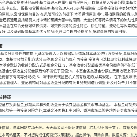
后允许基金投资其他品种,基金管理人在履行适当程序后,可以将其纳入投资范围,本基
公告中公告。 股指期货投资策略 基金管理人可运用股指期货,以提高投资效率更好地
的原则,以套期保值为目的,在风险可控的前提下,本着谨慎原则,参与股指期货的投资,
基金还将运用股指期货来对冲诸如预期大额申购赎回、大量分红等特殊情况下的流动性
 本基金在综合分析可转换债券、可交换债券的股性特征、债性特征、流动性等因素的
良好,以及基础股票基本面优良的品种,并以合理的价格买入,争取稳健的投资回报。
策
关基金分红条件的前提下,基金管理人可以根据实际情况对本基金进行收益分配,具体分
; 2、本基金收益分配方式分两种:现金分红与红利再投资,投资者可选择现金红利或将
,本基金默认的收益分配方式是现金分红; 3、基金收益分配后各类基金份额净值不能低
类基金份额收益分配金额后均不能低于面值; 4、本基金各类基金份额在费用收取上不
金份额享有同等分配权; 5、法律法规或监管机关另有规定的,从其规定。 在不违反法
,基金管理人、登记机构可对基金收益分配的有关业务规则进行调整,并及时公告,且不
益特征
型证券投资基金,预期风险和预期收益高于债券型基金和货币市场基金。 本基金可投资
动风险等一般投资风险之外,本基金还面临汇率风险、香港市场风险等境外证券市场投
多信息，与本网站立场无关。天天基金网不保证该信息（包括但不限于文字、数据及
本网站证实，不对您构成任何投资决策建议，据此操作，风险自担。数据来源：东方财富