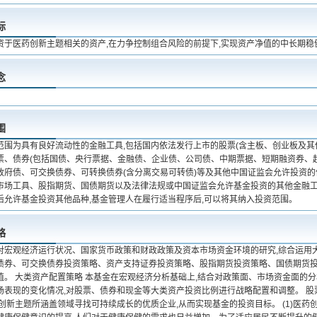
标
资于医药创新主题相关的资产,在力争控制组合风险的前提下,实现资产净值的中长期稳
念
围
范围为具有良好流动性的金融工具,包括国内依法发行上市的股票(含主板、创业板及其
票、债券(包括国债、央行票据、金融债、企业债、公司债、中期票据、短期融资券、
政府债、可交换债券、可转换债券(含分离交易可转债)等及其他中国证监会允许投资的
市场工具、股指期货、国债期货以及法律法规或中国证监会允许基金投资的其他金融工具
后允许基金投资其他品种,基金管理人在履行适当程序后,可以将其纳入投资范围。
略
对宏观经济运行状况、国家货币政策和财政政策及资本市场资金环境的研究,综合运用
债券、可交换债券投资策略、资产支持证券投资策略、股指期货投资策略、国债期货投
值。 大类资产配置策略 本基金在宏观经济分析基础上,结合对政策面、市场资金面的分
场表现的变化情况,对股票、债券和现金等大类资产投资比例进行战略配置和调整。 股
创新主题所涵盖领域寻找可持续成长的优质企业,从而实现基金的投资目标。 (1)医药