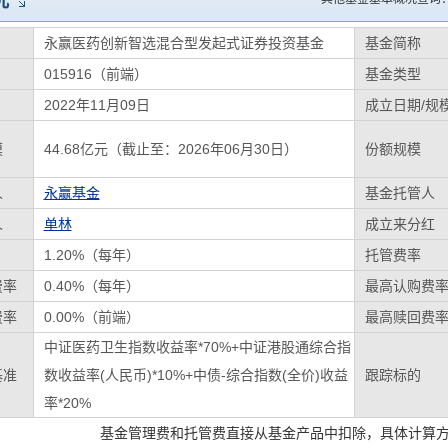
况
永赢医药创新智选混合型发起式证券投资基金
基金简称
015916（前端）
基金类型
2022年11月09日
成立日期/规
模
44.68亿元（截止至：2026年06月30日）
份额规模
人
永赢基金
基金托管人
人
单林
成立来分红
1.20%（每年）
托管费率
费率
0.40%（每年）
最高认购费
费率
0.00%（前端）
最高赎回费
中证医药卫生指数收益率*70%+中证港股通综合指
基准
数收益率(人民币)*10%+中债-综合指数(全价)收益
跟踪标的
率*20%
基金管理费和托管费直接从基金产品中扣除，具体计算