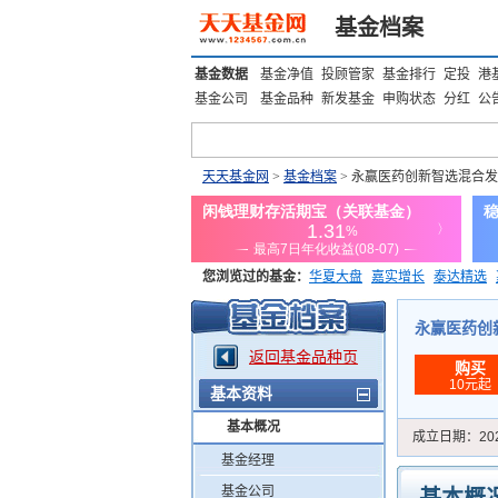
基金档案
基金数据
基金净值
投顾管家
基金排行
定投
港
基金公司
基金品种
新发基金
申购状态
分红
公
天天基金网
>
基金档案
> 永赢医药创新智选混合发
您浏览过的基金：
华夏大盘
嘉实增长
泰达精选
添富优势
华安宏利
上证180价值ETF
上投优势
永赢医药创新
返回基金品种页
购买
10元起
基本资料
基本概况
成立日期：
20
基金经理
基金公司