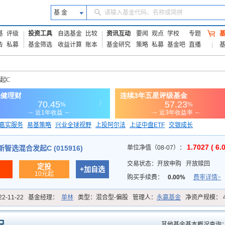
基 金
请输入基金代码、名称或简拼
基
评级
投资工具
自选基金
比较
资讯互动
要闻
观点
学校
专题
告
私募
基金筛选
收益计算
账本
基金研究
策略
私募
基金吧
直播
起C
嘉实服务
易基策略
兴业全球视野
上投阿尔法
上证中盘ETF
交银成长
信诚蓝筹
1.7027 ( 6.
智选混合发起C (015916)
单位净值（08-07）：
交易状态：
开放申购
开放赎回
定投
+加自选
10元起
购买手续费：
0.00%
费率详情>
22-11-22
基金经理：
单林
类型：
混合型-偏股
管理人：
永赢基金
净资产规模：
其他基金基本概况查询