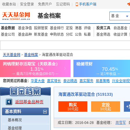
收藏本站
|
安全登录
|
免费开户
忘记密码
|
手机客户端
基金档案
基 金
基金数据
基金净值
投顾管家
基金排行
定投
港基
评级
投资工具
自选基金
基金公司
基金品种
新发基金
申购状态
分红
公告
私募
基金筛选
收益计算
天天基金网
>
基金档案
> 海富通改革驱动混合
您浏览过的基金：
华夏大盘
嘉实增长
泰达精选
嘉实服务
易基策略
兴业全球视
添富优势
华安宏利
上证180价值ETF
上投优势
信诚蓝筹
海富通改革驱动混合 (519133)
返回基金品种页
购买
定投
+
10元起
10元起
基本资料
基本概况
成立日期：
2016-04-28
基金经理：
周雪军
基金经理