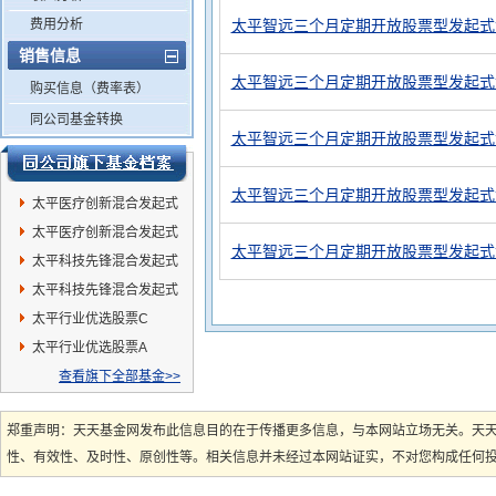
费用分析
太平智远三个月定期开放股票型发起式证
销售信息
太平智远三个月定期开放股票型发起式证
购买信息（费率表）
同公司基金转换
太平智远三个月定期开放股票型发起式证
太平智远三个月定期开放股票型发起式证
太平医疗创新混合发起式
A
太平医疗创新混合发起式
太平智远三个月定期开放股票型发起式证
C
太平科技先锋混合发起式
C
太平科技先锋混合发起式
A
太平行业优选股票C
太平行业优选股票A
查看旗下全部基金>>
郑重声明：天天基金网发布此信息目的在于传播更多信息，与本网站立场无关。天
性、有效性、及时性、原创性等。相关信息并未经过本网站证实，不对您构成任何投资