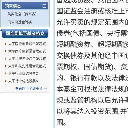
销售信息
国证监会注册或核准上
购买信息（费率表）
允许买卖的规定范围内的
同公司基金转换
债券(包括国债、央行
短期融资券、超短期融
太平医疗创新混合发起式
A
太平医疗创新混合发起式
交换债券及其他经中国
C
太平科技先锋混合发起式
票期权、国债期货)、
A
太平科技先锋混合发起式
C
太平行业优选股票C
购、银行存款以及法律
太平行业优选股票A
本基金可根据法律法规
查看旗下全部基金>>
规或监管机构以后允许
以将其纳入投资范围,
围。