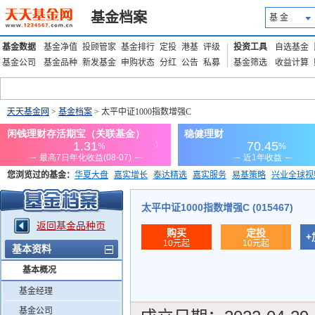
基金档案
基 金
基金数据
基金净值
投顾管家
基金排行
定投
港基
评级
投资工具
自选基金
基金公司
基金品种
新发基金
申购状态
分红
公告
私募
基金筛选
收益计算
天天基金网
>
基金档案
> 太平中证1000指数增强C
您浏览过的基金：
华夏大盘
嘉实增长
泰达精选
嘉实服务
易基策略
兴业全球视
添富优势
华安宏利
上证180价值ETF
上投优势
信诚蓝筹
太平中证1000指数增强C (015467)
返回基金品种页
购买
定投
+
10元起
10元起
基本资料
基本概况
基金经理
基金公司