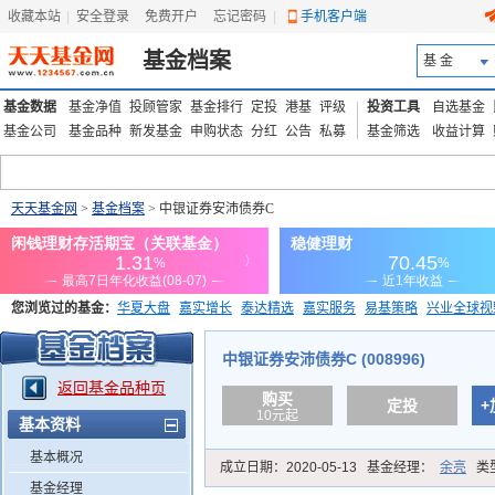
收藏本站
|
安全登录
|
免费开户
忘记密码
|
手机客户端
基金档案
基 金
基金数据
基金净值
投顾管家
基金排行
定投
港基
评级
投资工具
自选基金
基金公司
基金品种
新发基金
申购状态
分红
公告
私募
基金筛选
收益计算
天天基金网
>
基金档案
> 中银证券安沛债券C
您浏览过的基金：
华夏大盘
嘉实增长
泰达精选
嘉实服务
易基策略
兴业全球视
添富优势
华安宏利
上证180价值ETF
上投优势
信诚蓝筹
中银证券安沛债券C (008996)
返回基金品种页
购买
定投
+
10元起
基本资料
基本概况
成立日期：
2020-05-13
基金经理：
余亮
类
基金经理