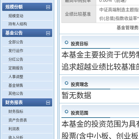
最高申购费率
0.00%（前端）
规模份额
中证高端制造主题指数
业绩比较基准
规模变动
价(总值)指数收益率*
持有人结构
基金管理费
基金公告
全部公告
投资目标
发行运作
本基金主要投资于优势
分红公告
追求超越业绩比较基准
定期报告
人事调整
投资理念
基金销售
暂无数据
其他公告
财务报表
财务指标
投资范围
资产负债表
本基金的投资范围为具
利润表
股票(含中小板、创业
收入分析