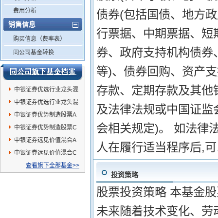
费用分析
债券(包括国债、地方
销售信息
行票据、中期票据、短
购买信息（费率表）
券、政府支持机构债券
同公司基金转换
等)、债券回购、资产
存款、定期存款及其他
中银证券优选行业龙头混
合A
中银证券优选行业龙头混
及法律法规或中国证监
合C
中银证券优势制造股票A
会相关规定)。 如法律
中银证券优势制造股票C
中银证券远见价值混合A
人在履行适当程序后,
中银证券远见价值混合C
查看旗下全部基金>>
投资策略
股票投资策略 本基金股
未来随着技术变化、劳