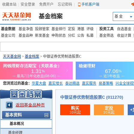
收藏本站
|
安全登录
|
免费开户
忘记密码
|
手机客户端
基金档案
基 金
基金数据
基金净值
投顾管家
基金排行
定投
港基
评级
投资工具
自选基金
基金公司
基金品种
新发基金
申购状态
分红
公告
私募
基金筛选
收益计算
天天基金网
>
基金档案
> 中银证券优势制造股票C
您浏览过的基金：
华夏大盘
嘉实增长
泰达精选
嘉实服务
易基策略
兴业全球视
添富优势
华安宏利
上证180价值ETF
上投优势
信诚蓝筹
中银证券优势制造股票C (011270)
返回基金品种页
购买
定投
+
10元起
10元起
基本资料
基本概况
基金经理