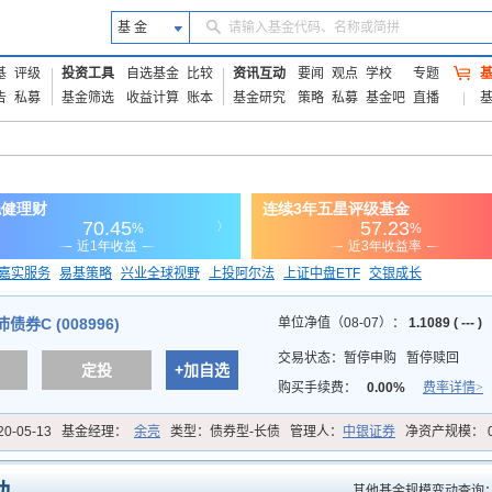
基 金
请输入基金代码、名称或简拼
基
评级
投资工具
自选基金
比较
资讯互动
要闻
观点
学校
专题
告
私募
基金筛选
收益计算
账本
基金研究
策略
私募
基金吧
直播
嘉实服务
易基策略
兴业全球视野
上投阿尔法
上证中盘ETF
交银成长
信诚蓝筹
券C (008996)
单位净值（08-07）：
1.1089 ( --- )
交易状态：
暂停申购
暂停赎回
定投
+加自选
购买手续费：
0.00%
费率详情>
20-05-13
基金经理：
余亮
类型：
债券型-长债
管理人：
中银证券
净资产规模：
其他基金规模变动查询