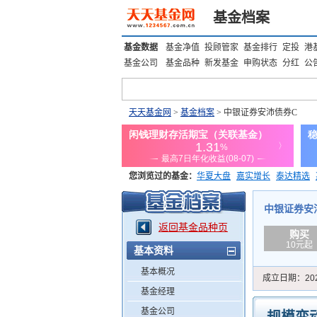
基金档案
基金数据
基金净值
投顾管家
基金排行
定投
港
基金公司
基金品种
新发基金
申购状态
分红
公
天天基金网
>
基金档案
> 中银证券安沛债券C
您浏览过的基金：
华夏大盘
嘉实增长
泰达精选
添富优势
华安宏利
上证180价值ETF
上投优势
中银证券安沛债
返回基金品种页
购买
10元起
基本资料
基本概况
成立日期：
20
基金经理
基金公司