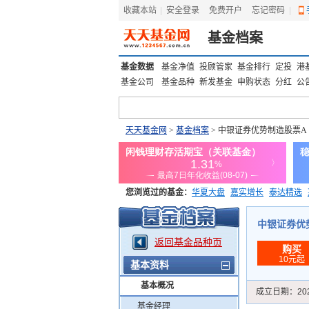
收藏本站
|
安全登录
|
免费开户
忘记密码
|
基金档案
基金数据
基金净值
投顾管家
基金排行
定投
港
基金公司
基金品种
新发基金
申购状态
分红
公
天天基金网
>
基金档案
> 中银证券优势制造股票A
您浏览过的基金：
华夏大盘
嘉实增长
泰达精选
添富优势
华安宏利
上证180价值ETF
上投优势
中银证券优势制
返回基金品种页
购买
10元起
基本资料
基本概况
成立日期：
20
基金经理