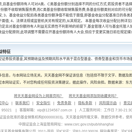
,且基金份额持有人可对A类、C类基金份额分别选择不同的分红方式;若投资者不选择,
金份额不收取销售服务费,而C类基金份额收取销售服务费,各基金份额类别对应的可分
权; 3、基金收益分配后各类基金份额净值不能低于面值,即基金收益分配基准日的各
于面值; 4、法律法规或监管机关另有规定的,从其规定。 本基金每次收益分配比例详
约定且对基金份额持有人利益无实质性不利影响的前提下,基金管理人可与基金托管人
收益分配原则,此项调整不需要召开基金份额持有人大会,但应于变更实施日前在规定媒
益特征
型证券投资基金,其预期收益及预期风险水平高于混合型基金、债券型基金和货币市场
多信息，与本网站立场无关。天天基金网不保证该信息（包括但不限于文字、数据及
本网站证实，不对您构成任何投资决策建议，据此操作，风险自担。数据来源：东方财富
将天天基金网设为上网首页吗？
将天天基金网添加到收藏夹吗？
究中心
|
联系我们
|
安全指引
|
免责条款
|
隐私条款
|
风险提示函
|
意见
95021
|
客服邮箱：
vip@1234567.com.cn
|
人工服务时间：工作日 7:30-21:30 
监会批准的基金销售机构[000000303]
。天天基金网所载文章、数据仅供参考，使
中国证监会上海监管局网址：
www.csrc.gov.cn/pub/shanghai
 上海天天基金销售有限公司 2011-现在 沪ICP证：沪B2-20130026
网站备案号：沪ICP备1