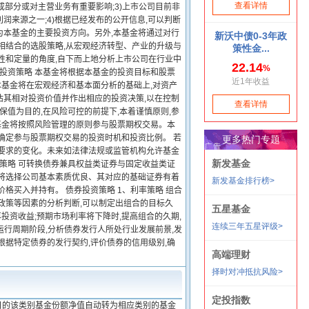
成部分或对主营业务有重要影响;3)上市公司目前非
来源之一;4)根据已经发布的公开信息,可以判断
为本基金的主要投资方向。另外,本基金将通过对行
相结合的选股策略,从宏观经济转型、产业的升级与
性和定量的角度,自下而上地分析上市公司在行业中
证投资策略 本基金将根据本基金的投资目标和股票
本基金将在宏观经济和基本面分析的基础上,对资产
估其相对投资价值并作出相应的投资决策,以在控制
保值为目的,在风险可控的前提下,本着谨慎原则,参
本基金将按照风险管理的原则参与股票期权交易。本
确定参与股票期权交易的投资时机和投资比例。 若
管要求的变化。未来如法律法规或监管机构允许基金
资策略 可转换债券兼具权益类证券与固定收益类证
金将选择公司基本素质优良、其对应的基础证券有着
格买入并持有。 债券投资策略 1、利率策略 组合
政策等因素的分析判断,可以制定出组合的目标久
投资收益;预期市场利率将下降时,提高组合的久期,
运行周期阶段,分析债券发行人所处行业发展前景,发
并根据特定债券的发行契约,评价债券的信用级别,确
日的该类别基金份额净值自动转为相应类别的基金