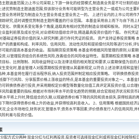
造主题涵盖范围;2)上市公司采取上下游一体化的经营模式,制造类业务是不可分割的组
上述优势制造主题涵盖范围,但该部分业务有可能转型为主营业务之一或成为公司主要利润
主营业务将转型为制造业为主营业务或主营业务之一的。 上述行业内的上市公司将作
跟踪研究,适时调整优势制造主题所覆盖的行业范围。 本基金采用自上而下与自下而上
式变化、供需关系变化等多个角度,选取具有相对优势的制造业领域和板块。 同时从定
企业盈利前景及成长空间,对业绩和估值综合评估,精选最具投资价值的个股。 存托凭
于对基础证券投资价值的深入研究判断,进行存托凭证的投资。 资产支持证券投资策略 
资产的质量和构成、利率风险、信用风险、流动性风险和提前偿付风险等进行分析,评
尽可能的提高本基金的收益。 股指期货投资策略 本基金将根据风险管理的原则,以套期
投资,以管理投资组合的系统性风险,改善组合的风险收益特性。 股票期权投资策略 
资目标、比例限制、风险收益特征以及法律法规的相关限定和要求,以套期保值为目的,
发生变化时,基金管理人对股票期权投资管理从其最新规定,以符合上述法律法规和监
品种,本基金将在履行适当程序后,纳入投资范围并制定相应投资策略。 可转换债券投
有抵御下行风险、分享股票价格上涨收益的特点,是本基金的重要投资对象之一。本基
的可转换债券进行投资,并采用期权定价模型等数量化估值工具评定其投资价值,以合理价
率风险最重要的指标,根据对市场利率水平的变化趋势的预期,综合宏观经济状况和货币
率水平将上升时,降低组合的久期,以规避债券价格下降的风险和资本损失,获得较高的再
际下降时获得债券价格上升的收益,并获得较高利息收入。 2、信用策略 根据国民经济
况,企业市场地位,财务状况,管理水平,债务水平等因素,评价债券发行人的信用风险,
风险利差与投资价值。
策
益分配方式分两种:现金分红与红利再投资,投资者可选择现金红利或将现金红利按除权