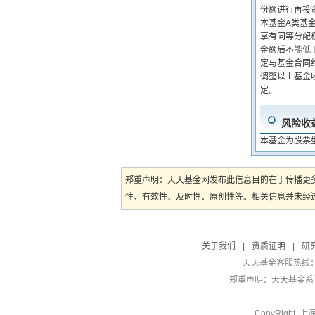
份额进行再投资
本基金A类基
享有同等分配
金额后不能低
定与基金合同
调整以上基金
定。
风险收
本基金为股票
郑重声明：天天基金网发布此信息目的在于传播更
性、有效性、及时性、原创性等。相关信息并未经过
关于我们
|
资质证明
|
研
天天基金客服热线：
郑重声明：
天天基金系证
CopyRight