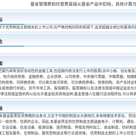
基金管理费和托管费直接从基金产品中扣除，具体计算
标
资于优势制造主题相关的上市公司,在严格控制风险的前提下,追求超越业绩比较基准的
念
围
范围为具有良好流动性的金融工具,包括国内依法发行上市的股票(含中小板、创业板及
债、地方政府债券、金融债券、企业债券、公司债券、中央银行票据、中期票据、短期
机构债券、可转换债券、可分离交易可转债、可交换债券等)、债券回购、资产支持证
及其他银行存款)、货币市场工具、股指期货、股票期权以及法律法规或中国证监会允
如法律法规或监管机构以后允许基金投资其他品种,基金管理人在履行适当程序后,可以将
略
 本基金股票投资策略的出发点,立足于中国的制造业大国地位,未来随着技术变化、劳动
又一批优秀、优质的企业。因此,本基金界定的优势制造主题涵盖电子、计算机、通信
、交运设备、信息设备、能源设备、医药制造、养殖及饲料加工、食品制造、纺织制
保工程及服务、生物制品、服务型制造业等行业或领域。 优势制造主题的上市公司至少