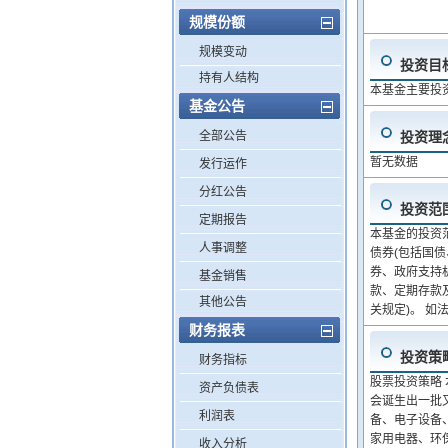
规模份额
规模变动
投资目
持有人结构
本基金主要投
基金公告
全部公告
投资理
暂无数据
发行运作
分红公告
投资范
定期报告
本基金的投资
人事调整
债券(包括国
券、政府支持
基金销售
款、定期存款
其他公告
关规定)。 
财务报表
投资策
财务指标
股票投资策略
资产负债表
会诞生出一批
利润表
备、电子设备
家用电器、环
收入分析