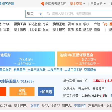
手机客户端
返回天天基金网
|
基金交易
|
产品导购
|
基 金
请输入基金代码、名称或简拼
基
评级
投资工具
自选基金
比较
资讯互动
要闻
观点
学校
专题
告
私募
基金筛选
收益计算
账本
基金研究
策略
私募
基金吧
直播
嘉实服务
易基策略
兴业全球视野
上投阿尔法
上证中盘ETF
交银成长
信诚蓝筹
1.5611 ( 4.
造股票A (011269)
单位净值（08-07）：
交易状态：
开放申购
开放赎回
定投
+加自选
10元起
购买手续费：
1.50%
0.15%
1
折
21-07-08
基金经理：
张丽新
类型：
股票型
管理人：
中银证券
净资产规模：
0.