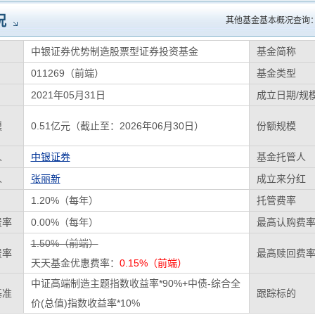
况
其他基金基本概况查询
中银证券优势制造股票型证券投资基金
基金简称
011269（前端）
基金类型
2021年05月31日
成立日期/规
模
0.51亿元（截止至：2026年06月30日）
份额规模
人
中银证券
基金托管人
人
张丽新
成立来分红
1.20%（每年）
托管费率
费率
0.00%（每年）
最高认购费
1.50%（前端）
费率
最高赎回费
天天基金优惠费率：
0.15%（前端）
中证高端制造主题指数收益率*90%+中债-综合全
基准
跟踪标的
价(总值)指数收益率*10%