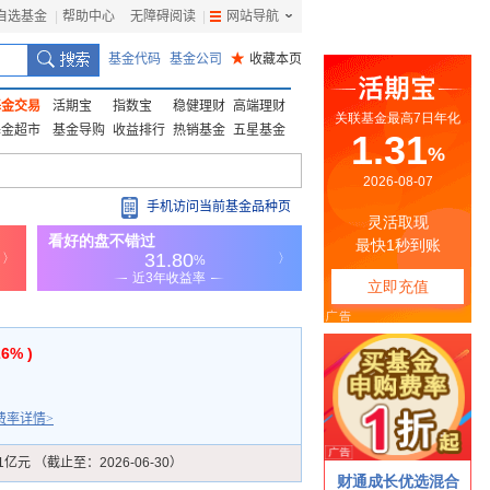
自选基金
|
帮助中心
无障碍阅读
|
网站导航
|
基金代码
基金公司
★
收藏本页
基金交易
活期宝
指数宝
稳健理财
高端理财
基金超市
基金导购
收益排行
热销基金
五星基金
手机访问当前基金品种页
26% )
费率详情>
51亿元 （截止至：2026-06-30）