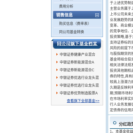
于上述优势制
费用分析
主营业务属于
上市公司未来
销售信息
业发展趋势的
购买信息（费率表）
变革、商业模
的竞争地位、
同公司基金转换
投资策略,基
支持证券标的
风险的前提下
与股指期货的
中银证券健康产业混合
基金将结合投
中银证券新能源混合A
相关法律法规
中银证券新能源混合C
投资其他期权
券的特性,具
中银证券优选行业龙头混
较高上涨潜力
合A
中银证券优选行业龙头混
久期是反映利
合C
中银证券优势制造股票A
期,预期市场利
在市场利率实
查看旗下全部基金>>
行人业务发展状
定债券的信用
分红政
1、本基金收