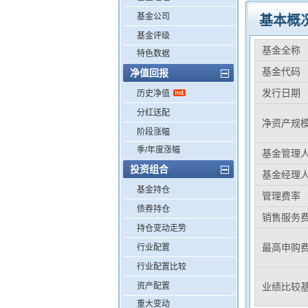
基金公司
基本概
基金评级
基金全称
特色数据
基金代码
净值回报
发行日期
历史净值
分红送配
净资产规
阶段涨幅
季/年度涨幅
基金管理
投资组合
基金经理
基金持仓
管理费率
债券持仓
销售服务
持仓变动走势
最高申购
行业配置
行业配置比较
资产配置
业绩比较
重大变动