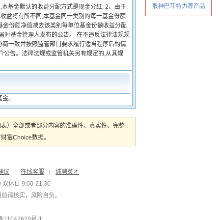
本基金默认的收益分配方式是现金分红; 2、由于
配收益将有所不同;本基金同一类别的每一基金份额
类基金份额净值减去该类别每单位基金份额收益分配
见届时基金管理人发布的公告。 在不违反法律法规规
协商一致并按照监管部门要求履行适当程序后酌情
介公告。法律法规或监管机关另有规定的,从其规
基金。
图表）全部或者部分内容的准确性、真实性、完整
Choice数据。
建议
|
在线客服
|
诚聘英才
双休日 9:00-21:30
用前请核实，风险自负。
1042629号-1