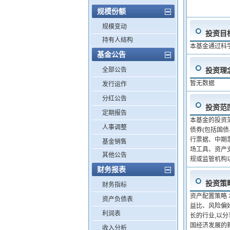
规模份额
规模变动
投资目
持有人结构
本基金通过科
基金公告
全部公告
投资理
暂无数据
发行运作
分红公告
投资范
定期报告
本基金的投资
人事调整
债券(包括国
行票据、中期
基金销售
场工具、资产
其他公告
规或监管机构
财务报表
投资策
财务指标
资产配置策略
资产负债表
益比、风险偏
利润表
长的行业,以
国经济发展的
收入分析