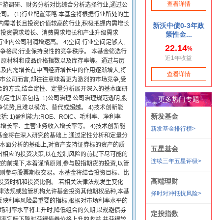
下游调研、财务分析对比综合分析选择行业,通过公
 (1)行业配置策略 本基金将根据行业所处的生
内需增长且投资价值较高的行业,积极把握内需增长
内的投资需求增长、消费需求增长和产业升级需求
行业内公司利润增速高。 4)空间:行业空间足够大,
竞争格局:行业保持良性的竞争秩序。 本基金筛选行
、原材料和成品价格指数以及库存率等。通过与历
以及内需增长在中国经济增长中的作用逐渐增大,将
市公司而言,却往往意味着更为激烈的市场竞争,受
合的方式,结合定性、定量分析展开深入的基本面研
性因素包括: 1)公司治理:公司治理规范透明,股
争优势,且难以模仿、替代或超越。 4)技术创新能
 1)盈利能力:ROE、ROIC、毛利率、净利率
EPS增长率、主营业务收入增长率等。 4)技术创新能
本基金将在深入研究的基础上,通过定性分析和定量分
基本面分析的基础上,对资产支持证券标的资产的质
出相应的投资决策,以在控制风险的前提下尽可能的
的前提下,本着谨慎原则,参与股指期货的投资,以管
原则参与股票期权交易。本基金将结合投资目标、比
投资时机和投资比例。 若相关法律法规发生变化
律法规或监管机构允许基金投资其他期权品种,本基
是反映利率风险最重要的指标,根据对市场利率水平的
场利率水平将上升时,降低组合的久期,以规避债券
利率实际下降时获得债券价格上升的收益,并获得较