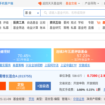
手机客户端
返回天天基金网
|
基金交易
|
产品导购
|
基 金
请输入基金代码、名称或简拼
基
评级
投资工具
自选基金
比较
资讯互动
要闻
观点
学校
专题
告
私募
基金筛选
收益计算
账本
基金研究
策略
私募
基金吧
直播
嘉实服务
易基策略
兴业全球视野
上投阿尔法
上证中盘ETF
交银成长
信诚蓝筹
0.7390 ( 2.
长混合A (013755)
单位净值（08-07）：
交易状态：
开放申购
开放赎回
定投
+加自选
10元起
购买手续费：
1.50%
0.15%
1
折
21-11-09
基金经理：
罗雨
类型：
混合型-偏股
管理人：
中银证券
净资产规模：