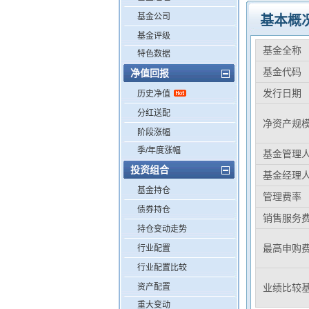
基金公司
基本概
基金评级
基金全称
特色数据
基金代码
净值回报
发行日期
历史净值
分红送配
净资产规
阶段涨幅
季/年度涨幅
基金管理
投资组合
基金经理
基金持仓
管理费率
债券持仓
销售服务
持仓变动走势
最高申购
行业配置
行业配置比较
资产配置
业绩比较
重大变动