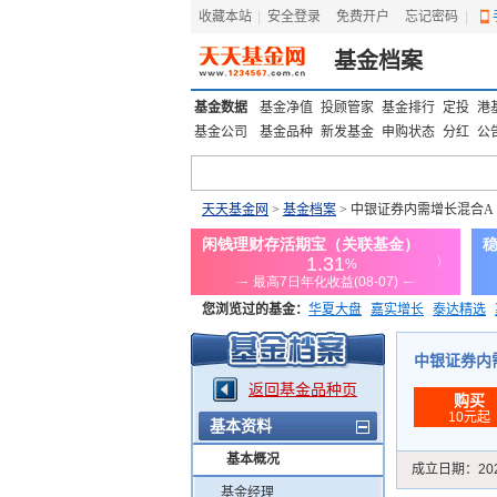
收藏本站
|
安全登录
|
免费开户
忘记密码
|
基金档案
基金数据
基金净值
投顾管家
基金排行
定投
港
基金公司
基金品种
新发基金
申购状态
分红
公
天天基金网
>
基金档案
> 中银证券内需增长混合A
您浏览过的基金：
华夏大盘
嘉实增长
泰达精选
添富优势
华安宏利
上证180价值ETF
上投优势
中银证券内需增
返回基金品种页
购买
10元起
基本资料
基本概况
成立日期：
20
基金经理