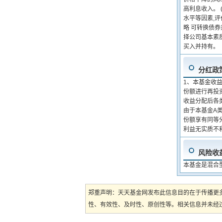
高利息收入。 
水平等因素,评
略 可转换债
择公司基本素
买入并持有。
分红政
1、本基金收
份额进行再投资
收益分配后各
由于本基金A
份额享有同等
利益无实质不
风险收
本基金是混合
郑重声明：天天基金网发布此信息目的在于传播更
性、有效性、及时性、原创性等。相关信息并未经过