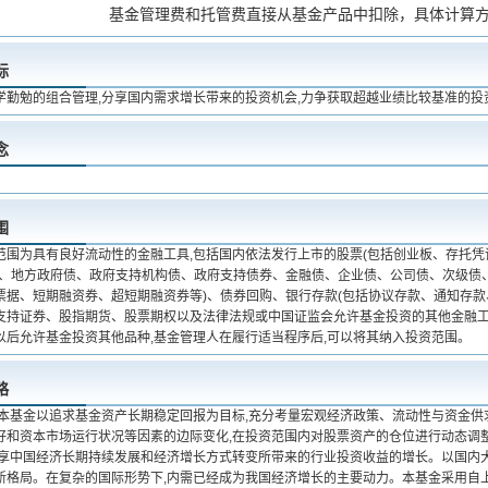
基金管理费和托管费直接从基金产品中扣除，具体计算
标
学勤勉的组合管理,分享国内需求增长带来的投资机会,力争获取超越业绩比较基准的投
念
围
范围为具有良好流动性的金融工具,包括国内依法发行上市的股票(包括创业板、存托凭
债、地方政府债、政府支持机构债、政府支持债券、金融债、企业债、公司债、次级债
票据、短期融资券、超短期融资券等)、债券回购、银行存款(包括协议存款、通知存款
支持证券、股指期货、股票期权以及法律法规或中国证监会允许基金投资的其他金融工具
以后允许基金投资其他品种,基金管理人在履行适当程序后,可以将其纳入投资范围。
略
 本基金以追求基金资产长期稳定回报为目标,充分考量宏观经济政策、流动性与资金
好和资本市场运行状况等因素的边际变化,在投资范围内对股票资产的仓位进行动态调整
分享中国经济长期持续发展和经济增长方式转变所带来的行业投资收益的增长。以国内
新格局。在复杂的国际形势下,内需已经成为我国经济增长的主要动力。本基金采用自