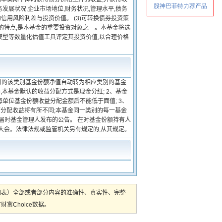
发展状况,企业市场地位,财务状况,管理水平,债务
信用风险利差与投资价值。 (3)可转换债券投资策
的特点,是本基金的重要投资对象之一。本基金将选
模型等数量化估值工具评定其投资价值,以合理价格
日的该类别基金份额净值自动转为相应类别的基金
本基金默认的收益分配方式是现金分红; 2、基金
单位基金份额收益分配金额后不能低于面值; 3、
可分配收益将有所不同;本基金同一类别的每一基金
见届时基金管理人发布的公告。 在对基金份额持有人
大会。法律法规或监管机关另有规定的,从其规定。
图表）全部或者部分内容的准确性、真实性、完整
Choice数据。