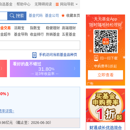
自选基金
|
帮助中心
无障碍阅读
|
网站导航
|
基金代码
基金公司
★
收藏本页
基金交易
活期宝
指数宝
稳健理财
高端理财
基金超市
基金导购
收益排行
热销基金
五星基金
手机访问当前基金品种页
90% )
费率详情>
0.96亿元 （截止至：2026-06-30）