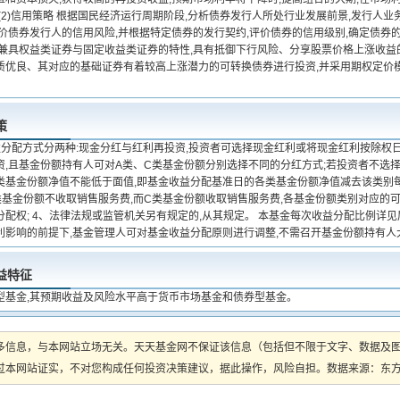
(2)信用策略 根据国民经济运行周期阶段,分析债券发行人所处行业发展前景,发行人业务
价债券发行人的信用风险,并根据特定债券的发行契约,评价债券的信用级别,确定债券的
券兼具权益类证券与固定收益类证券的特性,具有抵御下行风险、分享股票价格上涨收益
质优良、其对应的基础证券有着较高上涨潜力的可转换债券进行投资,并采用期权定价
策
益分配方式分两种:现金分红与红利再投资,投资者可选择现金红利或将现金红利按除权
,且基金份额持有人可对A类、C类基金份额分别选择不同的分红方式;若投资者不选择,
类基金份额净值不能低于面值,即基金收益分配基准日的各类基金份额净值减去该类别每
类基金份额不收取销售服务费,而C类基金份额收取销售服务费,各基金份额类别对应的
分配权; 4、法律法规或监管机关另有规定的,从其规定。 本基金每次收益分配比例详
利影响的前提下,基金管理人可对基金收益分配原则进行调整,不需召开基金份额持有人
益特征
型基金,其预期收益及风险水平高于货币市场基金和债券型基金。
多信息，与本网站立场无关。天天基金网不保证该信息（包括但不限于文字、数据及
本网站证实，不对您构成任何投资决策建议，据此操作，风险自担。数据来源：东方财富