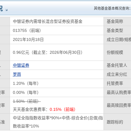
况
其他基金基本概况查询
中银证券内需增长混合型证券投资基金
基金简称
013755（前端）
基金类型
2021年10月18日
成立日期/规
模
0.96亿元（截止至：2026年06月30日）
份额规模
人
中银证券
基金托管人
人
罗雨
成立来分红
1.20%（每年）
托管费率
费率
0.00%（每年）
最高认购费
1.50%（前端）
费率
最高赎回费
天天基金优惠费率：
0.15%（前端）
中证全指指数收益率*90%+中债-综合全价(总值)指
基准
跟踪标的
数收益率*10%