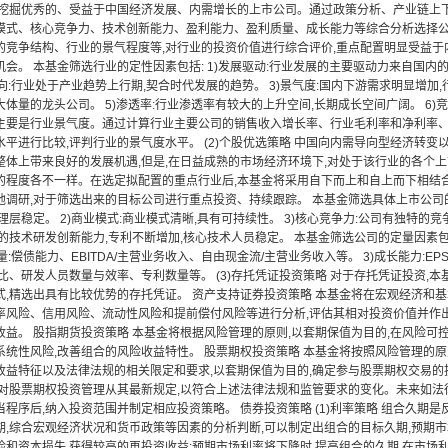
并挖掘优秀的、受益于中国经济发展、内需增长的上市公司。通过政策分析、产业链上
模式、核心竞争力、技术创新能力、盈利能力、盈利质量、成长能力等综合分析选择公司。
的竞争结构、行业的景气程度等,对行业的投资价值进行综合评价,重点配置明显受益于
机会。 本基金筛选行业的定性因素包括: 1)发展驱动:行业发展的主要驱动力来自国
导向:行业处于产业趋势上行期,契合时代发展的趋势。 3)景气度:国内下游需求明显增加,
体量的龙头公司。 5)渗透率:行业渗透率有较大的上升空间,长期成长空间广阔。 6)
主要是行业景气度。通过计算行业主要公司的销售收入增长率、行业毛利率和净利率
平进行比较,评判行业的景气度水平。 (2)个股优选策略 中国向内需导向型经济转变
整体上带来良好的发展机遇,但是,在日益成熟的市场经济环境下,对处于该行业的各个上
的程度各不一样。在选定拟配置的重点行业后,本基金将采用自下而上和自上而下相结
调研,对于筛选出来的目标公司进行重点投资、持续跟踪。 本基金筛选具体上市公司的定
理层稳定。 2)商业模式:商业模式清晰,具有可持续性。 3)核心竞争力:公司有独特的竞
的技术研发创新能力,专利不断增加,核心技术人员稳定。 本基金筛选公司的定量因素包括:
质量:偿债能力、EBITDA/主营业务收入、自由现金流/主营业务收入等。 3)成长能力:
比、研发人员数量与效率、专利数量等。 (3)存托凭证投资策略 对于存托凭证投资,
式,精选出具有比较优势的存托凭证。 资产支持证券投资策略 本基金将在宏观经济和
率风险、信用风险、流动性风险和提前偿付风险等进行分析,评估其相对投资价值并作
益。 股指期货投资策略 本基金将根据风险管理的原则,以套期保值为目的,在风险可控
系统性风险,改善组合的风险收益特性。 股票期权投资策略 本基金将按照风险管理的
收益特征以及法律法规的相关限定和要求,以套期保值为目的,确定参与股票期权交易的
人对股票期权投资管理从其最新规定,以符合上述法律法规和监管要求的变化。未来如法
程序后,纳入投资范围并制定相应投资策略。 债券投资策略 (1)利率策略 组合久期
期,综合宏观经济状况和货币政策等因素的分析判断,可以制定出组合的目标久期,预期市
险和资本损失,获得较高的再投资收益;预期市场利率将下降时,提高组合的久期,在市场