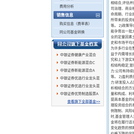
相结合,评估
费用分析
司治理、商业
命周期、行业
销售信息
所带来的投资
购买信息（费率表）
等。 2)政策
能孕育出一批大
同公司基金转换
业的定量因素
史和市场平均水
为许多行业在
益于内需增长
中银证券健康产业混合
究和上下游实地
中银证券新能源混合C
权结构稳定,管
中银证券新能源混合A
力:公司有持续
等。 2)盈利
中银证券优选行业龙头混
力:研发投入占
合A
中银证券优选行业龙头混
析相结合的方
合C
中银证券优势制造股票A
量和构成、利
提高本基金的收
查看旗下全部基金>>
理投资组合的
例限制、风险
时,基金管理
金将在履行适当
变化趋势的预
价格下降的风