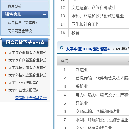
费用分析
12
交通运输、仓储和邮政业
销售信息
13
水利、环境和公共设施管理业
购买信息（费率表）
14
卫生和社会工作
同公司基金转换
15
教育
太平中证1000指数增强A
2026年
太平医疗创新混合发起式
A
太平医疗创新混合发起式
序号
C
太平科技先锋混合发起式
1
制造业
C
太平科技先锋混合发起式
2
信息传输、软件和信息技术服
A
太平行业优选股票C
3
采矿业
太平行业优选股票A
4
电力、热力、燃气及水生产和
查看旗下全部基金>>
5
建筑业
6
交通运输、仓储和邮政业
7
水利、环境和公共设施管理业
8
文化、体育和娱乐业