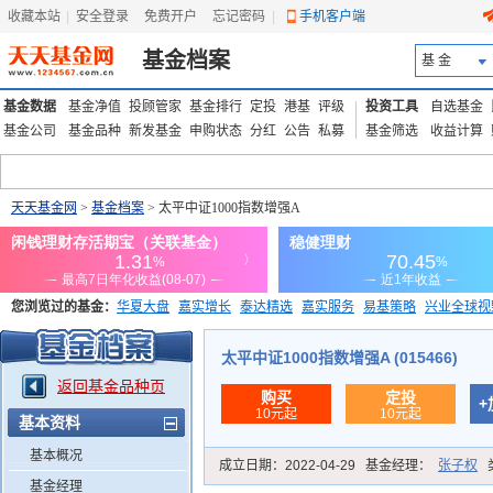
收藏本站
|
安全登录
|
免费开户
忘记密码
|
手机客户端
基金档案
基 金
基金数据
基金净值
投顾管家
基金排行
定投
港基
评级
投资工具
自选基金
基金公司
基金品种
新发基金
申购状态
分红
公告
私募
基金筛选
收益计算
天天基金网
>
基金档案
> 太平中证1000指数增强A
您浏览过的基金：
华夏大盘
嘉实增长
泰达精选
嘉实服务
易基策略
兴业全球视
添富优势
华安宏利
上证180价值ETF
上投优势
信诚蓝筹
太平中证1000指数增强A (015466)
返回基金品种页
购买
定投
+
10元起
10元起
基本资料
基本概况
成立日期：
2022-04-29
基金经理：
张子权
基金经理