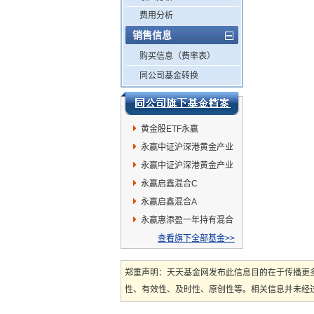
费用分析
销售信息
购买信息（费率表）
同公司基金转换
黄金股ETF永赢
永赢中证沪深港黄金产业
股票ETF发起联接C
永赢中证沪深港黄金产业
股票ETF发起联接A
永赢启鑫混合C
永赢启鑫混合A
永赢惠添盈一年持有混合
查看旗下全部基金>>
郑重声明：天天基金网发布此信息目的在于传播更
性、有效性、及时性、原创性等。相关信息并未经过