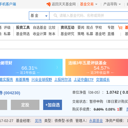
手机客户端
返回天天基金网
|
基金交易
|
产品导购
|
基 金
请输入基金代码、名称或简拼
基
评级
投资工具
自选基金
比较
资讯互动
要闻
观点
学校
专题
告
私募
基金筛选
收益计算
账本
基金研究
策略
私募
基金吧
直播
嘉实服务
易基策略
兴业全球视野
上投阿尔法
上证中盘ETF
交银成长
信诚蓝筹
1.0742 ( 0.
(004230)
单位净值（08-05）：
交易状态：
暂停申购
（
单日累计购买
定投
+加自选
购买手续费：
0.80%
0.08%
1
折
17-02-27
基金经理：
吴玮
类型：
债券型-长债
管理人：
永赢基金
净资产规模：