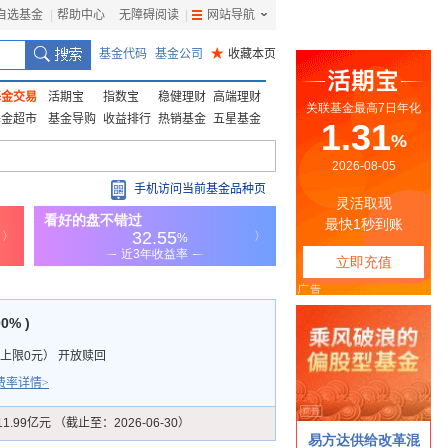
自选基金
|
帮助中心
无障碍阅读
|
网站导航
|
基金代码
基金公司
★
收藏本页
基金交易
活期宝
指数宝
稳健理财
高端理财
基金超市
基金导购
收益排行
热销基金
五星基金
手机访问当前基金品种页
00% )
上限0元
）
开放赎回
费率详情>
11.99亿元 （截止至：2026-06-30）