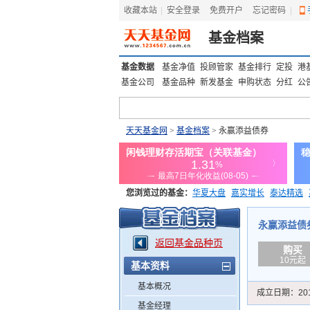
收藏本站
|
安全登录
|
免费开户
忘记密码
|
基金档案
基金数据
基金净值
投顾管家
基金排行
定投
港
基金公司
基金品种
新发基金
申购状态
分红
公
天天基金网
>
基金档案
> 永赢添益债券
您浏览过的基金：
华夏大盘
嘉实增长
泰达精选
添富优势
华安宏利
上证180价值ETF
上投优势
永赢添益债券 
返回基金品种页
购买
10元起
基本资料
基本概况
成立日期：
20
基金经理