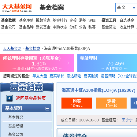
基金档案
基 金
基金数据
基金净值
投顾管家
基金排行
定投
港基
评级
投资工具
自选基金
基金公司
基金品种
新发基金
申购状态
分红
公告
私募
基金筛选
收益计算
天天基金网
>
基金档案
> 海富通中证A100指数(LOF)A
您浏览过的基金：
华夏大盘
嘉实增长
泰达精选
嘉实服务
易基策略
兴业全球视
添富优势
华安宏利
上证180价值ETF
上投优势
信诚蓝筹
海富通中证A100指数(LOF)A (162307)
返回基金品种页
购买
定投
+
10元起
10元起
基本资料
基本概况
成立日期：
2009-10-30
基金经理：
王宁宁
基金经理
基金公司