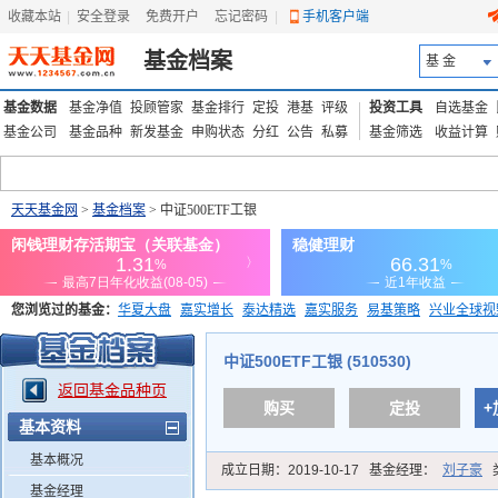
收藏本站
|
安全登录
|
免费开户
忘记密码
|
手机客户端
基金档案
基 金
基金数据
基金净值
投顾管家
基金排行
定投
港基
评级
投资工具
自选基金
基金公司
基金品种
新发基金
申购状态
分红
公告
私募
基金筛选
收益计算
天天基金网
>
基金档案
> 中证500ETF工银
您浏览过的基金：
华夏大盘
嘉实增长
泰达精选
嘉实服务
易基策略
兴业全球视
添富优势
华安宏利
上证180价值ETF
上投优势
信诚蓝筹
中证500ETF工银 (510530)
返回基金品种页
购买
定投
+
基本资料
基本概况
成立日期：
2019-10-17
基金经理：
刘子豪
基金经理