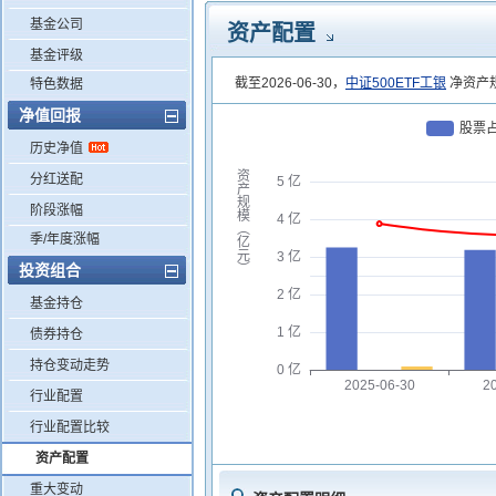
基金公司
资产配置
基金评级
截至2026-06-30，
中证500ETF工银
净资产规
特色数据
净值回报
股票
历史净值
资
分红送配
5 亿
产
规
阶段涨幅
模
4 亿
︵
季/年度涨幅
亿
元
3 亿
投资组合
︶
2 亿
基金持仓
1 亿
债券持仓
持仓变动走势
0 亿
2025-06-30
2
行业配置
行业配置比较
资产配置
重大变动