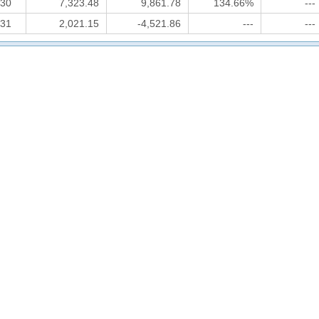
-30
7,323.48
9,861.78
134.66%
---
-31
2,021.15
-4,521.86
---
---