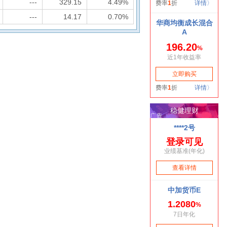
---
329.15
4.49%
---
14.17
0.70%