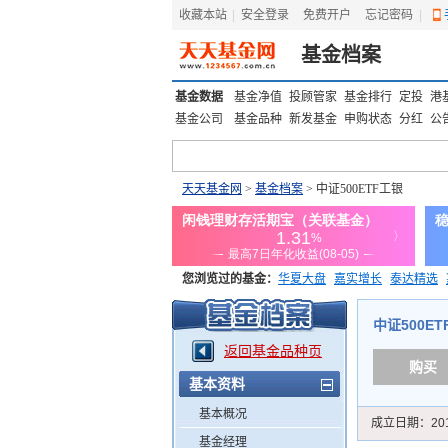
收藏本站
|
安全登录
|
免费开户
忘记密码
|
基金档案
基金数据
基金净值
投顾管家
基金排行
定投
港
基金公司
基金品种
新发基金
申购状态
分红
公
天天基金网
>
基金档案
> 中证500ETF工银
您浏览过的基金：
华夏大盘
嘉实增长
泰达精选
添富优势
华安宏利
上证180价值ETF
上投优势
中证500ETF
返回基金品种页
购买
基本资料
基本概况
成立日期：
20
基金经理