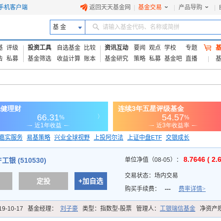
手机客户端
返回天天基金网
|
基金交易
|
产品导购
|
基 金
请输入基金代码、名称或简拼
基
评级
投资工具
自选基金
比较
资讯互动
要闻
观点
学校
专题
告
私募
基金筛选
收益计算
账本
基金研究
策略
私募
基金吧
直播
嘉实服务
易基策略
兴业全球视野
上投阿尔法
上证中盘ETF
交银成长
信诚蓝筹
8.7646 ( 2.
工银 (510530)
单位净值（08-05）：
交易状态：
场内交易
定投
+加自选
购买手续费：
---
费率详情>
19-10-17
基金经理：
刘子豪
类型：
指数型-股票
管理人：
工银瑞信基金
净资产