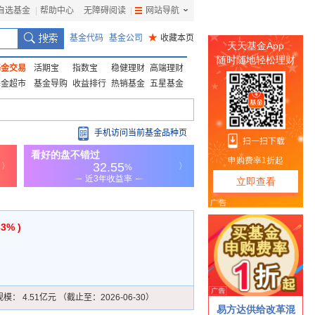
自选基金
|
帮助中心
无障碍阅读
|
网站导航
|
基金代码
基金公司
★
收藏本页
基金交易
活期宝
指数宝
稳健理财
高端理财
基金超市
基金导购
收益排行
热销基金
五星基金
手机访问当前基金品种页
63% )
规模：
4.51亿元 （截止至：2026-06-30）