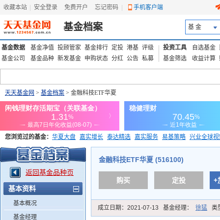
收藏本站
|
安全登录
|
免费开户
忘记密码
|
手机客户端
基金档案
基 金
基金数据
基金净值
投顾管家
基金排行
定投
港基
评级
投资工具
自选基金
基金公司
基金品种
新发基金
申购状态
分红
公告
私募
基金筛选
收益计算
天天基金网
>
基金档案
> 金融科技ETF华夏
您浏览过的基金：
华夏大盘
嘉实增长
泰达精选
嘉实服务
易基策略
兴业全球视
添富优势
华安宏利
上证180价值ETF
上投优势
信诚蓝筹
金融科技ETF华夏 (516100)
返回基金品种页
购买
定投
+
基本资料
基本概况
成立日期：
2021-07-13
基金经理：
徐猛
类
基金经理