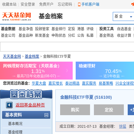
收藏本站
|
安全登录
|
免费开户
忘记密码
|
手机客户端
基金档案
基 金
基金数据
基金净值
投顾管家
基金排行
定投
港基
评级
投资工具
自选基金
基金公司
基金品种
新发基金
申购状态
分红
公告
私募
基金筛选
收益计算
天天基金网
>
基金档案
> 金融科技ETF华夏
您浏览过的基金：
华夏大盘
嘉实增长
泰达精选
嘉实服务
易基策略
兴业全球视
添富优势
华安宏利
上证180价值ETF
上投优势
信诚蓝筹
金融科技ETF华夏 (516100)
返回基金品种页
购买
定投
+
基本资料
基本概况
成立日期：
2021-07-13
基金经理：
徐猛
类
基金经理