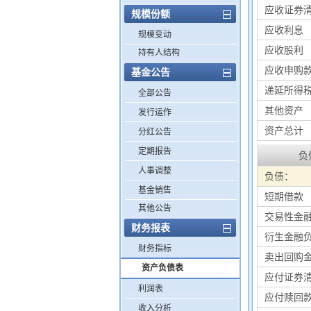
应收证券
规模份额
应收利息
规模变动
应收股利
持有人结构
应收申购
基金公告
递延所得
全部公告
其他资产
发行运作
资产总计
分红公告
定期报告
负
人事调整
负债：
基金销售
短期借款
其他公告
交易性金
财务报表
衍生金融
财务指标
卖出回购
资产负债表
应付证券
利润表
应付赎回
收入分析