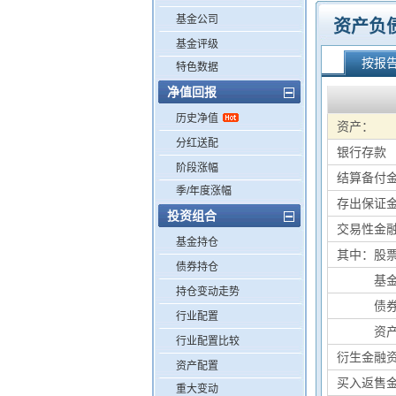
基金公司
资产负
基金评级
按报
特色数据
净值回报
历史净值
资产：
分红送配
银行存款
阶段涨幅
结算备付
季/年度涨幅
存出保证
投资组合
交易性金
基金持仓
其中：股
债券持仓
其中：
基
持仓变动走势
其中：
债
行业配置
其中：
资
行业配置比较
衍生金融
资产配置
买入返售
重大变动