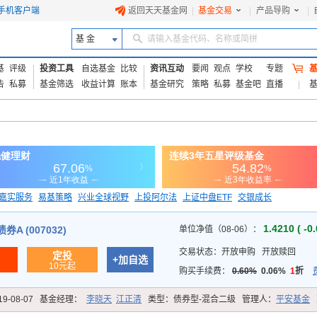
手机客户端
返回天天基金网
|
基金交易
|
产品导购
|
基 金
请输入基金代码、名称或简拼
基
评级
投资工具
自选基金
比较
资讯互动
要闻
观点
学校
专题
告
私募
基金筛选
收益计算
账本
基金研究
策略
私募
基金吧
直播
嘉实服务
易基策略
兴业全球视野
上投阿尔法
上证中盘ETF
交银成长
信诚蓝筹
1.4210 ( -0
A (007032)
单位净值（08-06）：
交易状态：
开放申购
开放赎回
定投
+加自选
10元起
购买手续费：
0.60%
0.06%
1
折
19-08-07
基金经理：
李晓天
江正清
类型：
债券型-混合二级
管理人：
平安基金