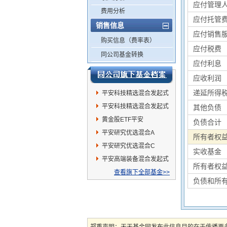
应付管理
费用分析
应付托管
销售信息
应付销售
购买信息（费率表）
应付税费
同公司基金转换
应付利息
应收利润
递延所得
平安科技精选混合发起式
C
平安科技精选混合发起式
其他负债
A
黄金股ETF平安
负债合计
平安研究优选混合A
所有者权
平安研究优选混合C
实收基金
平安高端装备混合发起式
所有者权
C
查看旗下全部基金>>
负债和所