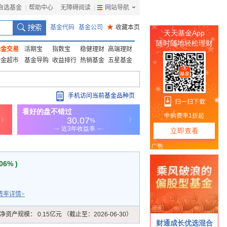
自选基金
|
帮助中心
无障碍阅读
|
网站导航
|
基金代码
基金公司
★
收藏本页
基金交易
活期宝
指数宝
稳健理财
高端理财
基金超市
基金导购
收益排行
热销基金
五星基金
手机访问当前基金品种页
.06% )
费率详情>
净资产规模：
0.15亿元 （截止至：2026-06-30）