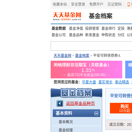
收藏本站
|
安全登录
|
免费开户
忘记密码
|
基金档案
基金数据
基金净值
投顾管家
基金排行
定投
港
基金公司
基金品种
新发基金
申购状态
分红
公
天天基金网
>
基金档案
> 平安可转债债券A
您浏览过的基金：
华夏大盘
嘉实增长
泰达精选
添富优势
华安宏利
上证180价值ETF
上投优势
平安可转债债券
返回基金品种页
购买
10元起
基本资料
基本概况
成立日期：
20
基金经理