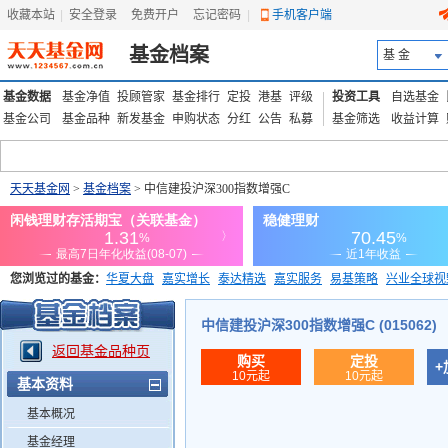
收藏本站
|
安全登录
|
免费开户
忘记密码
|
手机客户端
基金档案
基 金
基金数据
基金净值
投顾管家
基金排行
定投
港基
评级
投资工具
自选基金
基金公司
基金品种
新发基金
申购状态
分红
公告
私募
基金筛选
收益计算
天天基金网
>
基金档案
> 中信建投沪深300指数增强C
您浏览过的基金：
华夏大盘
嘉实增长
泰达精选
嘉实服务
易基策略
兴业全球视
添富优势
华安宏利
上证180价值ETF
上投优势
信诚蓝筹
中信建投沪深300指数增强C (015062)
返回基金品种页
购买
定投
+
10元起
10元起
基本资料
基本概况
基金经理