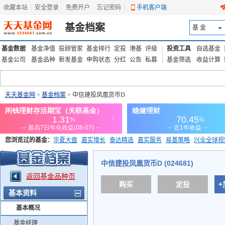
收藏本站
|
安全登录
|
免费开户
忘记密码
|
手机客户端
基金档案
基 金
基金数据
基金净值
投顾管家
基金排行
定投
港基
评级
投资工具
自选基金
基金公司
基金品种
新发基金
申购状态
分红
公告
私募
基金筛选
收益计算
天天基金网
>
基金档案
> 中信建投凤凰货币D
您浏览过的基金：
华夏大盘
嘉实增长
泰达精选
嘉实服务
易基策略
兴业全球视
添富优势
华安宏利
上证180价值ETF
上投优势
信诚蓝筹
中信建投凤凰货币D (024681)
返回基金品种页
购买
定投
+
基本资料
基本概况
基金经理