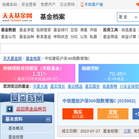
收藏本站
|
安全登录
|
免费开户
忘记密码
|
手机客户端
基金档案
基 金
基金数据
基金净值
投顾管家
基金排行
定投
港基
评级
投资工具
自选基金
基金公司
基金品种
新发基金
申购状态
分红
公告
私募
基金筛选
收益计算
天天基金网
>
基金档案
> 中信建投沪深300指数增强C
您浏览过的基金：
华夏大盘
嘉实增长
泰达精选
嘉实服务
易基策略
兴业全球视
添富优势
华安宏利
上证180价值ETF
上投优势
信诚蓝筹
中信建投沪深300指数增强C (015062)
返回基金品种页
购买
定投
+
10元起
10元起
基本资料
基本概况
成立日期：
2022-07-27
基金经理：
王鹏
类
基金经理