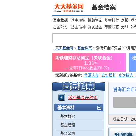
基金档案
基金数据
基金净值
投顾管家
基金排行
定投
港
基金公司
基金品种
新发基金
申购状态
分红
公
天天基金网
>
基金档案
> 渤海汇金汇添益3个月定
您浏览过的基金：
华夏大盘
嘉实增长
泰达精选
添富优势
华安宏利
上证180价值ETF
上投优势
渤海汇金汇添益
返回基金品种页
基本资料
基本概况
成立日期：
20
基金经理
基金公司