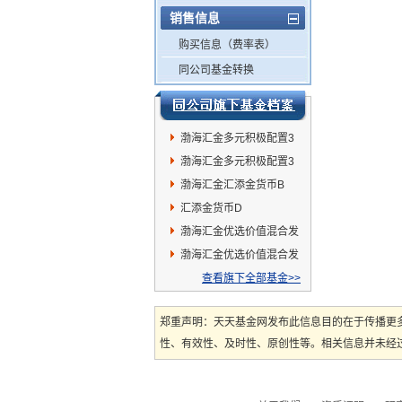
销售信息
购买信息（费率表）
同公司基金转换
渤海汇金多元积极配置3
个月持有混合发起(ETF-
渤海汇金多元积极配置3
FOF)C
个月持有混合发起(ETF-
渤海汇金汇添金货币B
FOF)A
汇添金货币D
渤海汇金优选价值混合发
起A
渤海汇金优选价值混合发
起C
查看旗下全部基金>>
郑重声明：天天基金网发布此信息目的在于传播更
性、有效性、及时性、原创性等。相关信息并未经过