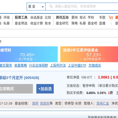
基 金
请输入基金代码、名称或简拼
基
评级
投资工具
自选基金
比较
资讯互动
要闻
观点
学校
专题
告
私募
基金筛选
收益计算
账本
基金研究
策略
私募
基金吧
直播
开
嘉实服务
易基策略
兴业全球视野
上投阿尔法
上证中盘ETF
交银成长
信诚蓝筹
1.0061 ( 0.
3个月定开 (005428)
单位净值（08-07）：
交易状态：
暂停申购
（
单日累计购买
立即购买
+加自选
购买手续费：
0.80%
0.08%
1
折
17-12-28
基金经理：
周珂
张旭东
等
类型：
债券型-长债
管理人：
渤海汇金
净资
其他基金利润表查询