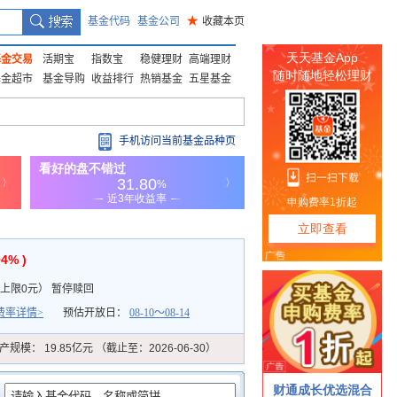
基金代码
基金公司
★
收藏本页
基金交易
活期宝
指数宝
稳健理财
高端理财
基金超市
基金导购
收益排行
热销基金
五星基金
手机访问当前基金品种页
04% )
上限0元
）
暂停赎回
费率详情>
预估开放日：
08-10～08-14
产规模：
19.85亿元 （截止至：2026-06-30）
：