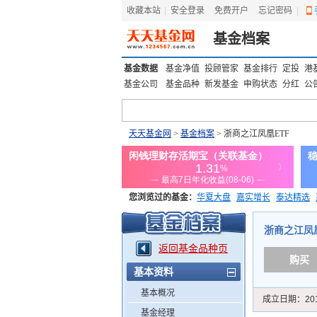
收藏本站
|
安全登录
|
免费开户
忘记密码
|
基金档案
基金数据
基金净值
投顾管家
基金排行
定投
港
基金公司
基金品种
新发基金
申购状态
分红
公
天天基金网
>
基金档案
> 浙商之江凤凰ETF
您浏览过的基金：
华夏大盘
嘉实增长
泰达精选
添富优势
华安宏利
上证180价值ETF
上投优势
浙商之江凤凰E
返回基金品种页
购买
基本资料
基本概况
成立日期：
20
基金经理