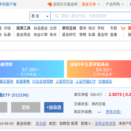
手机客户端
返回天天基金网
|
基金交易
|
产品导购
|
基 金
请输入基金代码、名称或简拼
基
评级
投资工具
自选基金
比较
资讯互动
要闻
观点
学校
专题
告
私募
基金筛选
收益计算
账本
基金研究
策略
私募
基金吧
直播
嘉实服务
易基策略
兴业全球视野
上投阿尔法
上证中盘ETF
交银成长
信诚蓝筹
2.9273 ( 0.
TF (512190)
单位净值（08-07）：
交易状态：
场内交易
定投
+加自选
购买手续费：
---
费率详情>
19-08-05
基金经理：
周文超
类型：
指数型-股票
管理人：
浙商证券资管
净资产