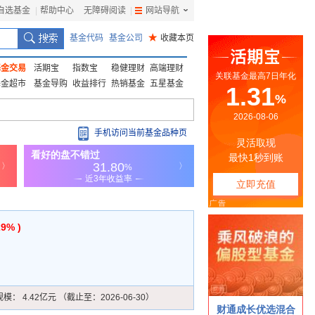
自选基金
|
帮助中心
无障碍阅读
|
网站导航
|
基金代码
基金公司
★
收藏本页
基金交易
活期宝
指数宝
稳健理财
高端理财
基金超市
基金导购
收益排行
热销基金
五星基金
手机访问当前基金品种页
29% )
规模：
4.42亿元 （截止至：2026-06-30）