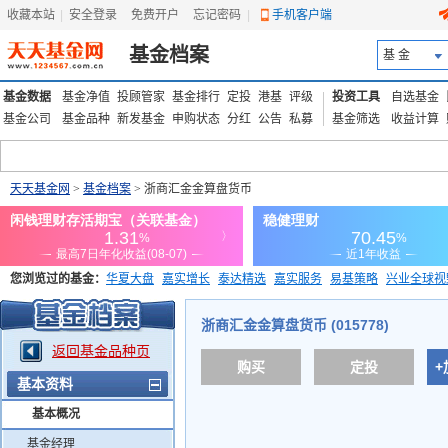
收藏本站
|
安全登录
|
免费开户
忘记密码
|
手机客户端
基金档案
基 金
基金数据
基金净值
投顾管家
基金排行
定投
港基
评级
投资工具
自选基金
基金公司
基金品种
新发基金
申购状态
分红
公告
私募
基金筛选
收益计算
天天基金网
>
基金档案
> 浙商汇金金算盘货币
您浏览过的基金：
华夏大盘
嘉实增长
泰达精选
嘉实服务
易基策略
兴业全球视
添富优势
华安宏利
上证180价值ETF
上投优势
信诚蓝筹
浙商汇金金算盘货币 (015778)
返回基金品种页
购买
定投
+
基本资料
基本概况
基金经理