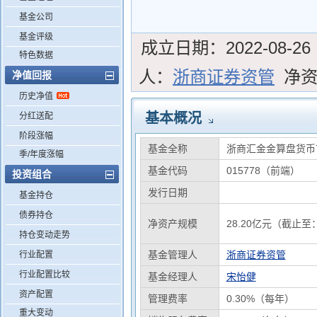
基金公司
基金评级
成立日期：
2022-08-26
特色数据
人：
浙商证券资管
净
净值回报
历史净值
基本概况
分红送配
阶段涨幅
基金全称
浙商汇金金算盘货币
季/年度涨幅
基金代码
015778（前端）
投资组合
发行日期
基金持仓
债券持仓
净资产规模
28.20亿元（截止至：
持仓变动走势
基金管理人
浙商证券资管
行业配置
行业配置比较
基金经理人
宋怡健
资产配置
管理费率
0.30%（每年）
重大变动