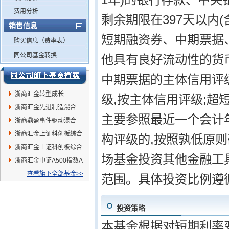
费用分析
剩余期限在397天以内
销售信息
短期融资券、中期票据
购买信息（费率表）
同公司基金转换
他具有良好流动性的货
中期票据的主体信用评
浙商汇金转型成长
级,按主体信用评级;
浙商汇金先进制造混合
主要参照最近一个会计
浙商鼎盈事件驱动混合
浙商汇金上证科创板综合
构评级的,按照孰低原
指数C
浙商汇金上证科创板综合
场基金投资其他金融工
指数A
浙商汇金中证A500指数A
查看旗下全部基金>>
范围。具体投资比例遵
投资策略
本基金根据对短期利率