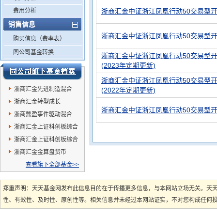
费用分析
浙商汇金中证浙江凤凰行动50交易型
销售信息
浙商汇金中证浙江凤凰行动50交易型
购买信息（费率表）
同公司基金转换
浙商汇金中证浙江凤凰行动50交易型开
(2023年定期更新)
浙商汇金中证浙江凤凰行动50交易型开
浙商汇金先进制造混合
(2022年定期更新)
浙商汇金转型成长
浙商汇金中证浙江凤凰行动50交易型
浙商鼎盈事件驱动混合
浙商汇金上证科创板综合
指数A
浙商汇金上证科创板综合
指数C
浙商汇金金算盘货币
查看旗下全部基金>>
郑重声明：天天基金网发布此信息目的在于传播更多信息，与本网站立场无关。天
性、有效性、及时性、原创性等。相关信息并未经过本网站证实，不对您构成任何投资