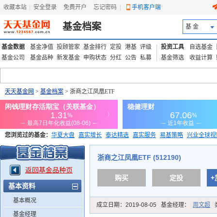
收藏本站
|
安全登录
|
免费开户
忘记密码
|
手机客户端
基金档案
基 金
基金数据
基金净值
投顾管家
基金排行
定投
港基
评级
投资工具
自选基金
基金公司
基金品种
新发基金
申购状态
分红
公告
私募
基金筛选
收益计算
天天基金网
>
基金档案
> 浙商之江凤凰ETF
您浏览过的基金：
华夏大盘
嘉实增长
泰达精选
嘉实服务
易基策略
兴业全球视
添富优势
华安宏利
上证180价值ETF
上投优势
信诚蓝筹
浙商之江凤凰ETF (512190)
返回基金品种页
购买
定投
+
基本资料
基本概况
成立日期：
2019-08-05
基金经理：
周文超
基金经理