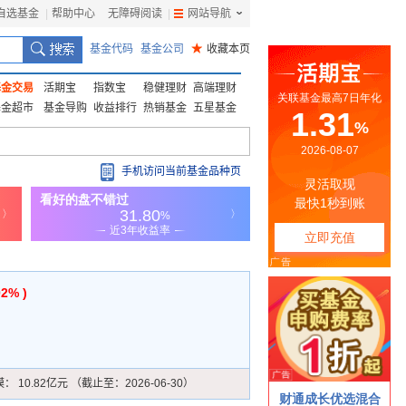
自选基金
|
帮助中心
无障碍阅读
|
网站导航
|
基金代码
基金公司
★
收藏本页
基金交易
活期宝
指数宝
稳健理财
高端理财
基金超市
基金导购
收益排行
热销基金
五星基金
手机访问当前基金品种页
02% )
模：
10.82亿元 （截止至：2026-06-30）