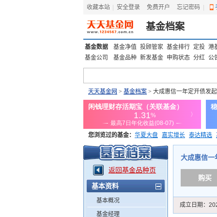
收藏本站
|
安全登录
|
免费开户
忘记密码
|
基金档案
基金数据
基金净值
投顾管家
基金排行
定投
港
基金公司
基金品种
新发基金
申购状态
分红
公
天天基金网
>
基金档案
> 大成惠信一年定开债发
您浏览过的基金：
华夏大盘
嘉实增长
泰达精选
添富优势
华安宏利
上证180价值ETF
上投优势
大成惠信一年
返回基金品种页
购买
基本资料
基本概况
成立日期：
20
基金经理