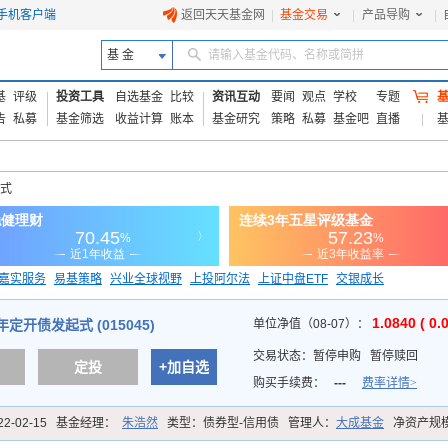
手机客户端
返回天天基金网
|
基金交易
|
产品导购
|
基 金
请输入基金代码、名称或简拼
基
评级
投资工具
自选基金
比较
资讯互动
要闻
观点
学校
专题
告
私募
基金筛选
收益计算
账本
基金研究
策略
私募
基金吧
直播
起式
嘉实服务
易基策略
兴业全球视野
上投阿尔法
上证中盘ETF
交银成长
信诚蓝筹
1.0840 ( 0.
定开债发起式 (015045)
单位净值（08-07）：
交易状态：
暂停申购
暂停赎回
定投
+加自选
购买手续费：
---
费率详情>
22-02-15
基金经理：
朱浩然
类型：
债券型-信用债
管理人：
大成基金
净资产规