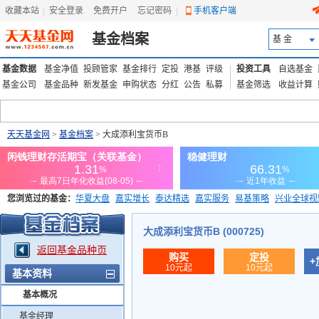
收藏本站
|
安全登录
|
免费开户
忘记密码
|
手机客户端
基金档案
基 金
基金数据
基金净值
投顾管家
基金排行
定投
港基
评级
投资工具
自选基金
基金公司
基金品种
新发基金
申购状态
分红
公告
私募
基金筛选
收益计算
天天基金网
>
基金档案
> 大成添利宝货币B
您浏览过的基金：
华夏大盘
嘉实增长
泰达精选
嘉实服务
易基策略
兴业全球视
添富优势
华安宏利
上证180价值ETF
上投优势
信诚蓝筹
大成添利宝货币B (000725)
返回基金品种页
购买
定投
+
10元起
10元起
基本资料
基本概况
基金经理