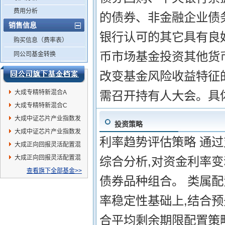
费用分析
的债券、非金融企业债务
销售信息
银行认可的其它具有良
购买信息（费率表）
币市场基金投资其他货
同公司基金转换
改变基金风险收益特征
大成专精特新混合A
需召开持有人大会。具
大成专精特新混合C
大成中证芯片产业指数发
投资策略
起式A
大成中证芯片产业指数发
利率趋势评估策略 通
起式C
大成正向回报灵活配置混
合A
大成正向回报灵活配置混
综合分析,对资金利率
合C
查看旗下全部基金>>
债券品种组合。 类属
率稳定性基础上,结合
合平均剩余期限配置策