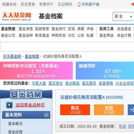
收藏本站
|
安全登录
|
免费开户
忘记密码
|
手机客户端
基金档案
基 金
基金数据
基金净值
投顾管家
基金排行
定投
港基
评级
投资工具
自选基金
基金公司
基金品种
新发基金
申购状态
分红
公告
私募
基金筛选
收益计算
天天基金网
>
基金档案
> 达诚价值先锋灵活配置A
您浏览过的基金：
华夏大盘
嘉实增长
泰达精选
嘉实服务
易基策略
兴业全球视
添富优势
华安宏利
上证180价值ETF
上投优势
信诚蓝筹
达诚价值先锋灵活配置A (011030)
返回基金品种页
购买
定投
+
10元起
10元起
基本资料
基本概况
成立日期：
2021-05-19
基金经理：
陈染
缪
基金经理