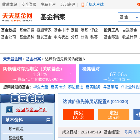
收藏本站
|
安全登录
|
免费开户
忘记密码
|
手机客户端
基金档案
基 金
基金数据
基金净值
投顾管家
基金排行
定投
港基
评级
投资工具
自选基金
基金公司
基金品种
新发基金
申购状态
分红
公告
私募
基金筛选
收益计算
天天基金网
>
基金档案
> 达诚价值先锋灵活配置A
您浏览过的基金：
华夏大盘
嘉实增长
泰达精选
嘉实服务
易基策略
兴业全球视
添富优势
华安宏利
上证180价值ETF
上投优势
信诚蓝筹
达诚价值先锋灵活配置A (011030)
返回基金品种页
购买
定投
+
10元起
10元起
基本资料
基本概况
成立日期：
2021-05-19
基金经理：
陈染
缪
基金经理