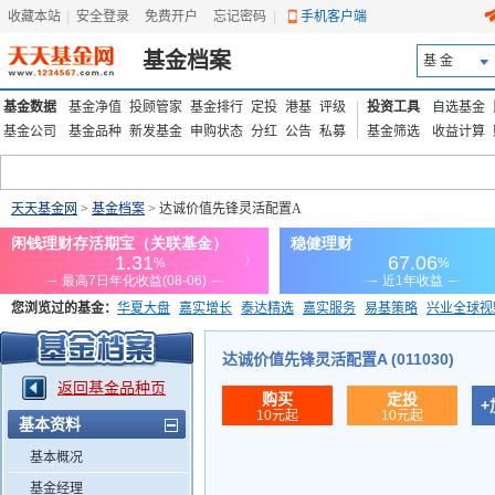
收藏本站
|
安全登录
|
免费开户
忘记密码
|
手机客户端
基金档案
基 金
基金数据
基金净值
投顾管家
基金排行
定投
港基
评级
投资工具
自选基金
基金公司
基金品种
新发基金
申购状态
分红
公告
私募
基金筛选
收益计算
天天基金网
>
基金档案
> 达诚价值先锋灵活配置A
您浏览过的基金：
华夏大盘
嘉实增长
泰达精选
嘉实服务
易基策略
兴业全球视
添富优势
华安宏利
上证180价值ETF
上投优势
信诚蓝筹
达诚价值先锋灵活配置A (011030)
返回基金品种页
购买
定投
+
10元起
10元起
基本资料
基本概况
基金经理