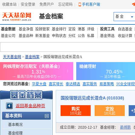
收藏本站
|
安全登录
|
免费开户
忘记密码
|
手机客户端
基金档案
基 金
基金数据
基金净值
投顾管家
基金排行
定投
港基
评级
投资工具
自选基金
基金公司
基金品种
新发基金
申购状态
分红
公告
私募
基金筛选
收益计算
天天基金网
>
基金档案
> 国投瑞银远见成长混合A
您浏览过的基金：
华夏大盘
嘉实增长
泰达精选
嘉实服务
易基策略
兴业全球视
添富优势
华安宏利
上证180价值ETF
上投优势
信诚蓝筹
国投瑞银远见成长混合A (010338)
返回基金品种页
购买
定投
+
10元起
10元起
基本资料
基本概况
成立日期：
2020-12-17
基金经理：
綦缚鹏
基金经理