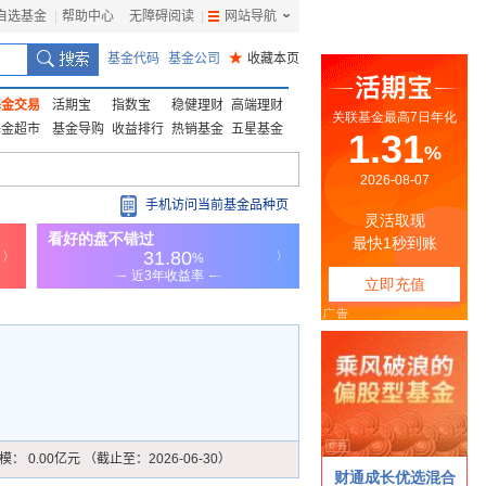
自选基金
|
帮助中心
无障碍阅读
|
网站导航
|
基金代码
基金公司
★
收藏本页
基金交易
活期宝
指数宝
稳健理财
高端理财
基金超市
基金导购
收益排行
热销基金
五星基金
手机访问当前基金品种页
模：
0.00亿元 （截止至：2026-06-30）