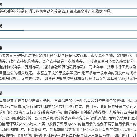
标
控制风险的前提下,通过积极主动的投资管理,追求基金资产的稳健回报。
念
围
范围为具有良好流动性的金融工具,包括国内依法发行和上市交易的国债、金融债券、
债券、政府支持机构债券、资产支持证券、次级债券、可分离交易可转债的纯债部分
(包括协议存款、定期存款、通知存款和其他银行存款)、同业存单、货币市场工具以
中国证监会的相关规定。 本基金不投资于股票等资产,也不参与一级市场的新股申购或增
债部分除外)、可交换债券。 如法律法规或监管机构以后允许基金投资其他品种,基金
略
 类属配置主要包括资产类别选择、各类资产的适当组合以及对资产组合的管理。本基金
级市场和二级市场,银行间市场和交易所市场,银行存款、信用债、政府债券等资产类别
 信用债券(含资产支持证券)投资策略 信用债券的信用利差与债券发行人所在行业特
析、公司现金流分析、公司运营管理分析等调查研究,分析违约风险即合理的信用利差水
信用评级为AA+(含)以上,其中投资于评级为AA+的信用债的比例不高于信用债资产的
无债项评级的债券、短期融资券、超短期融资券采用主体评级,除此以外的信用债采用债
评级机构所出具的信用评级(具体评级机构名单以基金管理人确认为准)。如出现同一