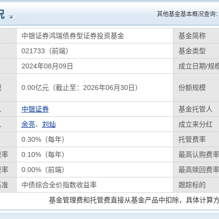
况
其他基金基本概况查询
中银证券鸿瑞债券型证券投资基金
基金简称
021733（前端）
基金类型
2024年08月09日
成立日期/规
模
0.00亿元（截止至：2026年06月30日）
份额规模
人
中银证券
基金托管人
人
余亮
、
刘灿
成立来分红
0.30%（每年）
托管费率
费率
0.10%（每年）
最高认购费
费率
0.00%（前端）
最高赎回费
基准
中债综合全价指数收益率
跟踪标的
基金管理费和托管费直接从基金产品中扣除，具体计算