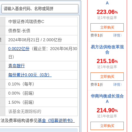
：
中银证券鸿瑞债券C
债券型-长债
模
2024年08月21日 / 2.000亿份
0.0022亿份
（截止至：2026年06月30
日）
青岛银行
每份累计0.00元（0次）
0.10%（每年）
率
0.00%（前端）
率
1.50%（前端）
该基金无跟踪标的
方法及费率结构请参见
基金《招募说明书》