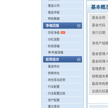
基金公司
基本概
基金评级
基金全称
特色数据
基金代码
净值回报
发行日期
历史净值
分红送配
净资产规
阶段涨幅
季/年度涨幅
基金管理
投资组合
基金经理
基金持仓
管理费率
债券持仓
销售服务
持仓变动走势
最高申购
行业配置
业绩比较
行业配置比较
资产配置
重大变动