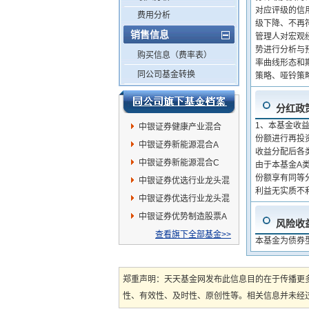
对应评级的信
费用分析
级下降、不再
销售信息
管理人对宏观经
势进行分析与
购买信息（费率表）
率曲线形态和
同公司基金转换
策略、哑铃策
分红政
1、本基金收
中银证券健康产业混合
份额进行再投资
中银证券新能源混合A
收益分配后各
中银证券新能源混合C
由于本基金A
份额享有同等
中银证券优选行业龙头混
利益无实质不
合A
中银证券优选行业龙头混
合C
中银证券优势制造股票A
风险收
查看旗下全部基金>>
本基金为债券
郑重声明：天天基金网发布此信息目的在于传播更
性、有效性、及时性、原创性等。相关信息并未经过