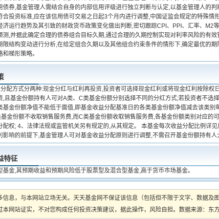
用债券,基金管理人需结合自身的内部信用评级进行独立判断与认定,以基金管理人的判
符合投资标准,应在该信用债可交易之日起3个月内进行调整,中国证监会规定的特殊情形
济运行趋势及其引致的财政货币政策变化做出判断,密切跟踪CPI、PPI、汇率、M2
预测,并据此确定合理的债券组合目标久期,通过合理的久期控制实现对利率风险的有效
期限结构变动进行分析,在给定组合久期以及其他组合约束条件的情形下,确定最优的
略和梯形策略。
策
益分配方式分两种:现金分红与红利再投资,投资者可选择现金红利或将现金红利按除权
,且基金份额持有人可对A类、C类基金份额分别选择不同的分红方式;若投资者不选择,
类基金份额净值不能低于面值,即基金收益分配基准日的各类基金份额净值减去该类别每
类基金份额不收取销售服务费,而C类基金份额收取销售服务费,各基金份额类别对应的
分配权; 4、法律法规或监管机关另有规定的,从其规定。 本基金每次收益分配比例详
利影响的前提下,基金管理人可对基金收益分配原则进行调整,不需召开基金份额持有人
益特征
型基金,其预期收益和预期风险低于股票型及混合型基金,高于货币市场基金。
多信息，与本网站立场无关。天天基金网不保证该信息（包括但不限于文字、数据及
本网站证实，不对您构成任何投资决策建议，据此操作，风险自担。数据来源：东方财富