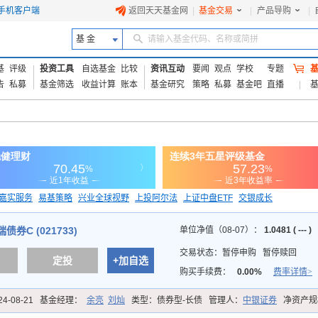
手机客户端
返回天天基金网
|
基金交易
|
产品导购
|
基 金
请输入基金代码、名称或简拼
基
评级
投资工具
自选基金
比较
资讯互动
要闻
观点
学校
专题
告
私募
基金筛选
收益计算
账本
基金研究
策略
私募
基金吧
直播
嘉实服务
易基策略
兴业全球视野
上投阿尔法
上证中盘ETF
交银成长
信诚蓝筹
券C (021733)
单位净值（08-07）：
1.0481 ( --- )
交易状态：
暂停申购
暂停赎回
定投
+加自选
购买手续费：
0.00%
费率详情>
24-08-21
基金经理：
余亮
刘灿
类型：
债券型-长债
管理人：
中银证券
净资产规