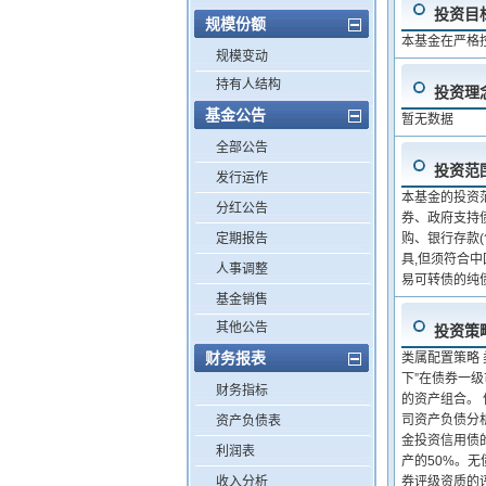
投资目
规模份额
本基金在严格
规模变动
持有人结构
投资理
基金公告
暂无数据
全部公告
投资范
发行运作
本基金的投资
分红公告
券、政府支持
定期报告
购、银行存款
具,但须符合
人事调整
易可转债的纯
基金销售
其他公告
投资策
财务报表
类属配置策略
下”在债券一
财务指标
的资产组合。
司资产负债分
资产负债表
金投资信用债的
利润表
产的50%。
收入分析
券评级资质的