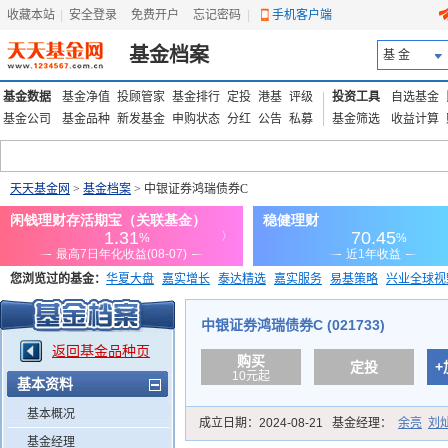
收藏本站
|
安全登录
|
免费开户
忘记密码
|
手机客户端
基金档案
基 金
基金数据
基金净值
投顾管家
基金排行
定投
港基
评级
投资工具
自选基金
基金公司
基金品种
新发基金
申购状态
分红
公告
私募
基金筛选
收益计算
天天基金网
>
基金档案
> 中银证券鸿瑞债券C
您浏览过的基金：
华夏大盘
嘉实增长
泰达精选
嘉实服务
易基策略
兴业全球视
添富优势
华安宏利
上证180价值ETF
上投优势
信诚蓝筹
中银证券鸿瑞债券C (021733)
返回基金品种页
购买
定投
+
10元起
基本资料
基本概况
成立日期：
2024-08-21
基金经理：
余亮
刘
基金经理