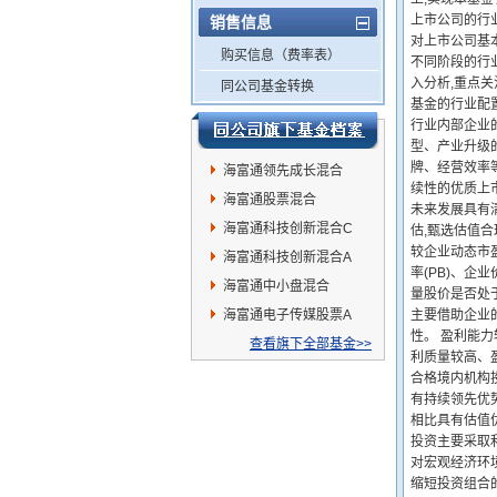
上市公司的行
销售信息
对上市公司基
购买信息（费率表）
不同阶段的行
入分析,重点
同公司基金转换
基金的行业配置
行业内部企业
型、产业升级
牌、经营效率
海富通领先成长混合
续性的优质上
海富通股票混合
未来发展具有
海富通科技创新混合C
估,甄选估值
较企业动态市盈
海富通科技创新混合A
率(PB)、企业
海富通中小盘混合
量股价是否处
海富通电子传媒股票A
主要借助企业
性。 盈利能力
查看旗下全部基金>>
利质量较高、
合格境内机构投
有持续领先优势
相比具有估值优
投资主要采取
对宏观经济环
缩短投资组合的