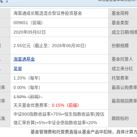
况
海富通成长甄选混合型证券投资基金
基金简称
009651（前端）
基金类型
2020年09月02日
成立日期/规
模
2.55亿元（截止至：2026年06月30日）
份额规模
人
海富通基金
基金托管人
人
吴昊
成立来分红
1.20%（每年）
托管费率
费率
0.00%（每年）
最高认购费
1.50%（前端）
费率
最高赎回费
天天基金优惠费率：
0.15%（前端）
中证800指数收益率×75%+恒生指数收益率(按估
基准
跟踪标的
值汇率折算)×5%+中证全债指数收益率×20%
基金管理费和托管费直接从基金产品中扣除，具体计算