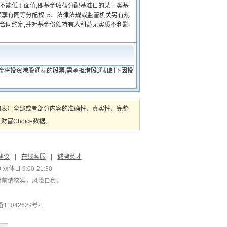
值不能低于面值,即基金收益分配基准日的某一类基
享有同等分配权; 5、法律法规或监管机关另有规
金合同约定,并对基金份额持有人利益无实质不利影
金将投资港股通标的股票,需承担港股通机制下因投
图表）全部或者部分内容的准确性、真实性、完整
Choice数据。
建议
|
在线客服
|
诚聘英才
双休日 9:00-21:30
用前请核实，风险自负。
1042629号-1