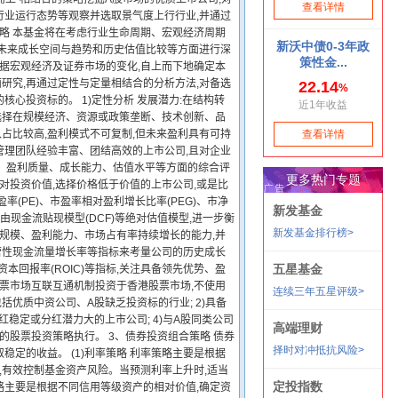
行业运行态势等观察并选取景气度上行行业,并通过
策略 本基金将在考虑行业生命周期、宏观经济周期
从未来成长空间与趋势和历史估值比较等方面进行深
根据宏观经济及证券市场的变化,自上而下地确定本
面研究,再通过定性与定量相结合的分析方法,对备选
心投资标的。 1)定性分析 发展潜力:在结构转
:选择在规模经济、资源或政策垄断、技术创新、品
入占比较高,盈利模式不可复制,但未来盈利具有可持
,管理团队经验丰富、团结高效的上市公司,且对企业
况、盈利质量、成长能力、估值水平等方面的综合评
对投资价值,选择价格低于价值的上市公司,或是比
(PE)、市盈率相对盈利增长比率(PEG)、市净
根据自由现金流贴现模型(DCF)等绝对估值模型,进一步衡
产规模、盈利能力、市场占有率持续增长的能力,并
营性现金流量增长率等指标来考量公司的历史成长
本回报率(ROIC)等指标,关注具备领先优势、盈
股票市场互联互通机制投资于香港股票市场,不使用
包括优质中资公司、A股缺乏投资标的行业; 2)具备
稳定或分红潜力大的上市公司; 4)与A股同类公司
的股票投资策略执行。 3、债券投资组合策略 债券
定的收益。 (1)利率策略 利率策略主要是根据
,有效控制基金资产风险。当预测利率上升时,适当
策略主要是根据不同信用等级资产的相对价值,确定资