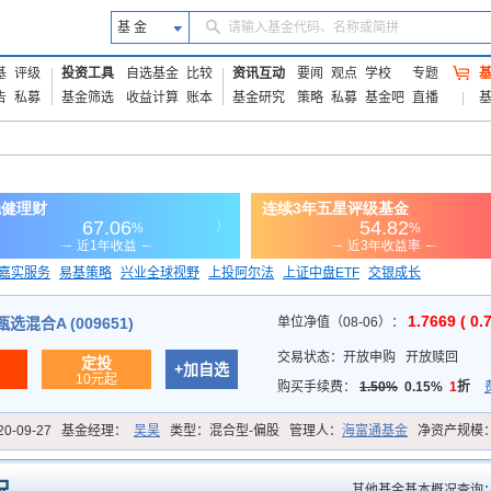
基 金
请输入基金代码、名称或简拼
基
评级
投资工具
自选基金
比较
资讯互动
要闻
观点
学校
专题
告
私募
基金筛选
收益计算
账本
基金研究
策略
私募
基金吧
直播
嘉实服务
易基策略
兴业全球视野
上投阿尔法
上证中盘ETF
交银成长
信诚蓝筹
1.7669 ( 0.
混合A (009651)
单位净值（08-06）：
交易状态：
开放申购
开放赎回
定投
+加自选
10元起
购买手续费：
1.50%
0.15%
1
折
20-09-27
基金经理：
吴昊
类型：
混合型-偏股
管理人：
海富通基金
净资产规模
其他基金基本概况查询