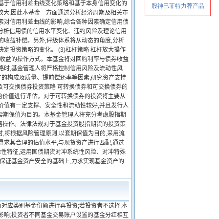
用基于信用利差曲线变化策略和基于本身信用变化的
较大,因此本基金一方面通过分析经济周期及相关市
素对信用利差曲线的影响,综合各种因素确定信用债
统分析信用债的信用水平变化、违约风险及理论信用
的收益补偿。另外,评级体系将从动态的角度,分析
投资策略的变化。 (3)杠杆策略 杠杆放大操作
额收益的操作方式。本基金将对回购利率与债券收益
略时,基金管理人将严格控制信用风险及流动性风
产的构成及质量、提前偿还率等因素,研究资产支持
及可交换债券投资策略 可转换债券和可交换债券的
的价值进行评估。对于可转换债券的投资将主要从
价值有一定支撑、安全性和流动性较好,并且发行人
以套期保值为目的。本基金管理人将充分考虑股指期
略操作。法律法规对于基金投资股指期货的投资策
,将根据风险管理原则,以套期保值为目的,采用流
寻求其合理的估值水平,与现货资产进行匹配,通过
性特征,运用国债期货对冲系统性风险、对冲特殊
度保证基金资产安全的基础上,力求实现基金资产的
对应类别基金份额进行再投资;若投资者不选择,本
影响;投资者不同基金交易账户设置的基金分红相互