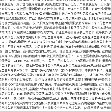
业发展趋势、成长性与投资价值进行权衡,根据实体经济运行、产业发展趋势、上下游
本面的深入研究,挖掘并灵活投资于各行业中价格处于合理水平的股票。 (1)行业配置
业景气程度以及股票市场行业轮动规律的基础上,结合当前经济形势和资本市场特征,
关注符合经济发展趋势、产业升级转型方向,具有巨大成长空间的行业。同时,本基金将
比例,并定期进行调整。 (2)个股甄选策略 本基金的股票投资将采用自下而上的基本
的基本面、估值水平进行综合研判,甄选具备持续成长性和估值优势的个股作为本基金的核
的市场环境下,甄选契合未来经济发展方向、行业竞争格局良好的上市公司; 竞争优势
等方面具备长期竞争优势的上市公司; 主营业务突出,盈利可持续:选择企业主营业务收
市公司; 治理结构规范,管理能力强:选择已建立良好的公司治理结构和市场化经营机制
清晰、明确的方向与思路。 2)定量分析 定量分析的方法主要通过对上市公司财务状
合理、成长性较高、盈利能力较强的上市公司。 估值合理:评估公司相对市场和行业的相
率等指标,投资于目前估值水平明显较低或估值合理的上市公司,主要考察指标包含市盈率
价值倍数(EV/EBITDA)、市销率(PS)、每用户平均收入(ARUP)等相对指标;同时,
于合理的估值区间。 成长性较高:评估公司未来发展趋势与发展速度,关注公司企业资
的主营业务收入增长率、主营业务利润增长率、营业利润增长率、净利润增长率、经
较强:评估公司持续发展能力,考察近三年来平均净资产收益率(ROE)、近三年平均投资资
盈利能力较强的上市公司。 (3)港股通标的股票的投资策略 本基金将通过内地与香港
资者(QDII)境外投资额度进行境外投资。本基金将重点关注: 1)A股稀缺性行业个股,
或核心竞争力的企业,这类企业应具有良好成长性或为市场龙头; 3)盈利能力较高、分红
势的公司。 (4)存托凭证投资策略 本基金投资存托凭证的策略依照上述境内上市交易
利率策略、信用策略、收益率曲线策略以及杠杆策略,力求在控制各类风险的基础上获取稳
境判断,预测市场利率水平变动趋势,以及收益率曲线变化趋势,从而确定组合的整体久期
目标久期,预测利率水平降低时,适当延长投资组合的目标久期。 (2)信用策略 信用