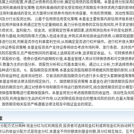
类属之间的配置,并通过对债券的信用分析,确定信用债的投资策略。本基金将分别采
基于信用利差曲线变化策略 信用利差曲线的变化受宏观经济周期及市场供求两方面的影响
断信用利差曲线的变化,另方面将分析债券市场的市场容量、市场形势预期、流动性等因
例及分行业投资比例。 2)基于信用债信用变化策略 本基金主要依靠内部信用评级系
金信用评级体系将通过定性与定量相结合,着力分析信用券的实际信用风险,并寻求足够
债状况、盈利能力、现金流、经营稳定性等关键因素,进而预测信用水平的变化趋势,决定
债券为基础,利用回购等方式融入低成本资金,并购买具有较高收益的债券,以期获取超
等进行比较,判断是否存在利差套利空间,从而确定是否进行杠杆操作。进行杠杆放大策
产支持证券投资策略 本基金投资资产支持证券将综合考虑市场利率、发行条款、支持资
风险匹配情况,在严格控制风险的基础上选择投资对象,追求稳定收益。 5、可转换债券
于其股权价值、债券价值和内嵌期权价值,本基金管理人将对可转换债券和可交换债券
析:数量为主的价值分析、债股性分析和公司基本面分析。通过以上分析,力求选择债券
品种进行投资。 6、股指期货投资策略 本基金投资股指期货将根据风险管理的原则,
风险收益特征,选择流动性好、交易活跃的股指期货合约进行多头或空头套期保值等策
本基金将按法律法规的规定执行。 7、国债期货投资策略 本基金在进行国债期货投资时
活跃的期货合约,通过对债券市场和期货市场运行趋势的研究,结合国债期货的定价模型
期保值等策略进行套期保值操作。本基金将充分考虑国债期货的收益性、流动性及风险
性风险;利用金融衍生品的杠杆作用,以达到降低投资组合的整体风险的目的,在最大限
。国债期货相关投资严格遵循法律法规及中国证监会的规定。
策
益分配方式分两种:现金分红与红利再投资,投资者可选择现金红利或将现金红利自动转为
默认的收益分配方式是现金分红;本基金不同份额类别基金份额,其分红相互独立、互不