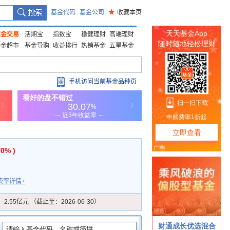
基金代码
基金公司
★
收藏本页
基金交易
活期宝
指数宝
稳健理财
高端理财
基金超市
基金导购
收益排行
热销基金
五星基金
手机访问当前基金品种页
70% )
费率详情>
：
2.55亿元 （截止至：2026-06-30）
：