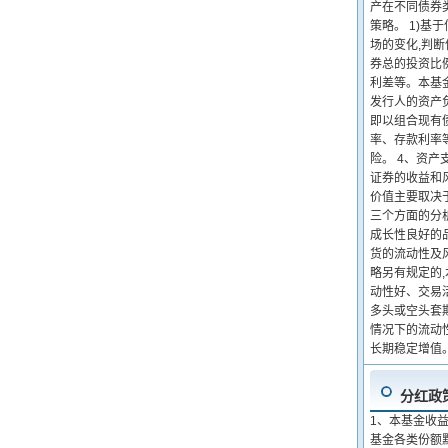
产在不同债券
策略。 1)
场的变化,判
券总的投资比
利差等。本基
发行人的资产负
即以组合现有
率、存款利率
险。 4、资
证券的收益和
价值主要取决
三个方面的分
成长性良好的
货的流动性及
略另有规定的,
动性好、交易
多头或空头套
情况下的流动
长期稳定增值
分红政
1、本基金收
基金各类份额