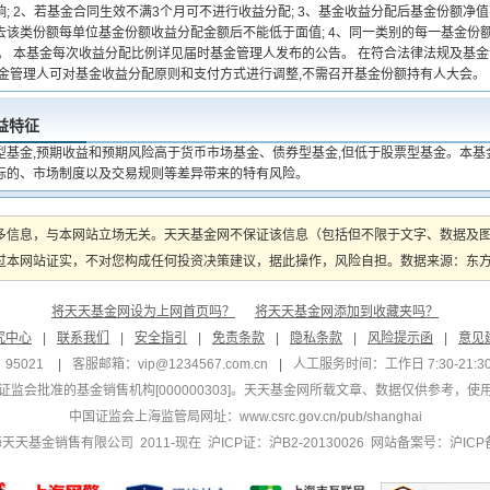
; 2、若基金合同生效不满3个月可不进行收益分配; 3、基金收益分配后基金份额净
去该类份额每单位基金份额收益分配金额后不能低于面值; 4、同一类别的每一基金份额
定。 本基金每次收益分配比例详见届时基金管理人发布的公告。 在符合法律法规及基
基金管理人可对基金收益分配原则和支付方式进行调整,不需召开基金份额持有人大会。
益特征
型基金,预期收益和预期风险高于货币市场基金、债券型基金,但低于股票型基金。本基
标的、市场制度以及交易规则等差异带来的特有风险。
多信息，与本网站立场无关。天天基金网不保证该信息（包括但不限于文字、数据及
本网站证实，不对您构成任何投资决策建议，据此操作，风险自担。数据来源：东方财富
将天天基金网设为上网首页吗？
将天天基金网添加到收藏夹吗？
究中心
|
联系我们
|
安全指引
|
免责条款
|
隐私条款
|
风险提示函
|
意见
95021
|
客服邮箱：
vip@1234567.com.cn
|
人工服务时间：工作日 7:30-21:30 
监会批准的基金销售机构[000000303]
。天天基金网所载文章、数据仅供参考，使
中国证监会上海监管局网址：
www.csrc.gov.cn/pub/shanghai
 上海天天基金销售有限公司 2011-现在 沪ICP证：沪B2-20130026
网站备案号：沪ICP备1