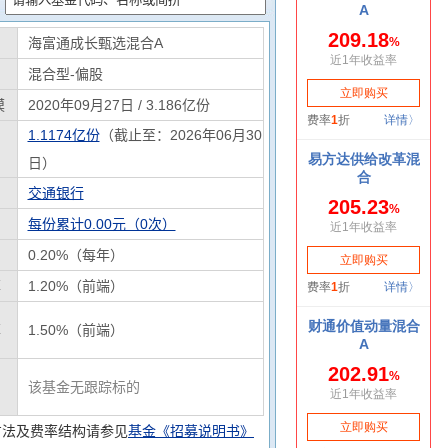
海富通成长甄选混合A
混合型-偏股
模
2020年09月27日 / 3.186亿份
1.1174亿份
（截止至：2026年06月30
日）
交通银行
每份累计0.00元（0次）
0.20%（每年）
率
1.20%（前端）
率
1.50%（前端）
该基金无跟踪标的
方法及费率结构请参见
基金《招募说明书》