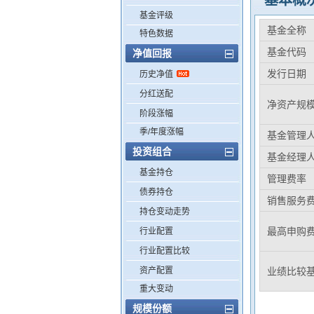
基本概
基金评级
基金全称
特色数据
基金代码
净值回报
发行日期
历史净值
分红送配
净资产规
阶段涨幅
季/年度涨幅
基金管理
投资组合
基金经理
基金持仓
管理费率
债券持仓
销售服务
持仓变动走势
最高申购
行业配置
行业配置比较
资产配置
业绩比较
重大变动
规模份额