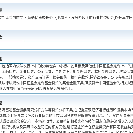
标
控制风险的前提下,甄选优质成长企业,把握不同发展阶段下的行业投资机会,以分享中
念
围
围包括国内依法发行上市的股票(包含中小板、创业板及其他经中国证监会允许上市的股
、金融债券、企业债券、公司债券、中期票据、短期融资券、超短期融资券、次级债
券、可转换债券)、资产支持证券、债券回购、银行存款(包括协议存款、定期存款及其
及法律法规或中国证监会允许基金投资的其他金融工具,但须符合中国证监会的相关规
管理人在履行适当程序后,可以将其纳入投资范围。
略
用海富通基金股票研究分析方法等投资分析工具,在把握宏观经济运行趋势和股票市场
甄选市场上极具成长性及行业优势的上市公司股票构建股票投资组合。 1、资产配置策
通过紧密跟踪资金流向、市场流动性、交易特征和投资者情绪等因素,兼顾经济增长的长
、投资时机以及其风险收益特征的相对变化,进行基金资产在权益类资产和固定收益类
长期、持续、稳定增值。 2、股票投资策略 本基金的股票投资通过“自上而下”及“自下