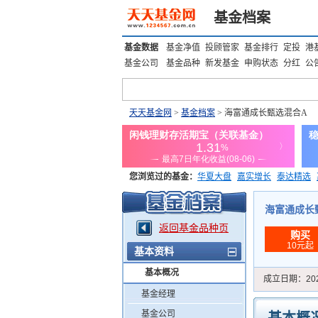
基金档案
基金数据
基金净值
投顾管家
基金排行
定投
港
基金公司
基金品种
新发基金
申购状态
分红
公
天天基金网
>
基金档案
> 海富通成长甄选混合A
您浏览过的基金：
华夏大盘
嘉实增长
泰达精选
添富优势
华安宏利
上证180价值ETF
上投优势
海富通成长甄选
返回基金品种页
购买
10元起
基本资料
基本概况
成立日期：
20
基金经理
基金公司