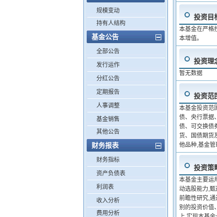
规模变动
投资目
持有人结构
本基金在严格
基金公告
本增值。
全部公告
投资理
发行运作
暂无数据
分红公告
定期报告
投资范
人事调整
本基金投资范
债、央行票据
基金销售
债、可交换债
其他公告
货、国债期货
财务报表
他品种,基金
财务指标
投资策
资产负债表
本基金主要运
利润表
动选股能力,
前瞻性研究,
收入分析
别的投资价值
费用分析
上,实现本基金