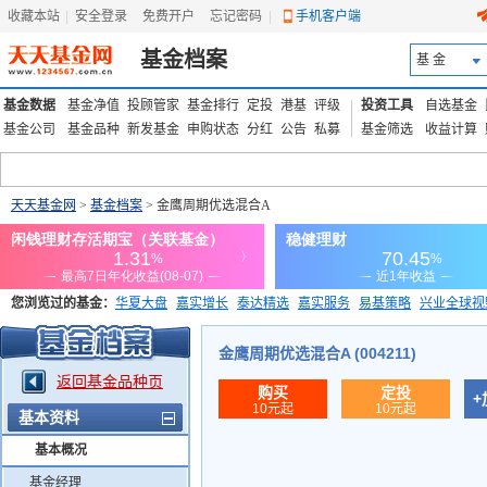
收藏本站
|
安全登录
|
免费开户
忘记密码
|
手机客户端
基金档案
基 金
基金数据
基金净值
投顾管家
基金排行
定投
港基
评级
投资工具
自选基金
基金公司
基金品种
新发基金
申购状态
分红
公告
私募
基金筛选
收益计算
天天基金网
>
基金档案
> 金鹰周期优选混合A
您浏览过的基金：
华夏大盘
嘉实增长
泰达精选
嘉实服务
易基策略
兴业全球视
添富优势
华安宏利
上证180价值ETF
上投优势
信诚蓝筹
金鹰周期优选混合A (004211)
返回基金品种页
购买
定投
+
10元起
10元起
基本资料
基本概况
基金经理