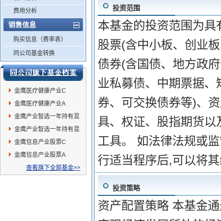
投资范围
费用分析
本基金的投资范围为具
销售信息
购买信息（费率表）
股票(含中小板、创业
同公司基金转换
债券(含国债、地方政
业私募债、中期票据、
金鹰医疗健康产业C
券、可交换债券等)、
金鹰医疗健康产业A
金鹰产业智选一年持有混
具、权证、股指期货以
合A
金鹰产业智选一年持有混
工具。 如法律法规或
合C
金鹰信息产业股票C
金鹰信息产业股票A
行适当程序后,可以将
查看旗下全部基金>>
投资策略
资产配置策略 本基金