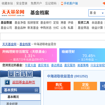
收藏本站
|
安全登录
|
免费开户
忘记密码
|
手机客户端
基金档案
基 金
基金数据
基金净值
投顾管家
基金排行
定投
港基
评级
投资工具
自选基金
基金公司
基金品种
新发基金
申购状态
分红
公告
私募
基金筛选
收益计算
天天基金网
>
基金档案
> 中海进取收益混合
您浏览过的基金：
华夏大盘
嘉实增长
泰达精选
嘉实服务
易基策略
兴业全球视
添富优势
华安宏利
上证180价值ETF
上投优势
信诚蓝筹
中海进取收益混合 (001252)
返回基金品种页
购买
定投
+
10元起
10元起
基本资料
基本概况
基金经理