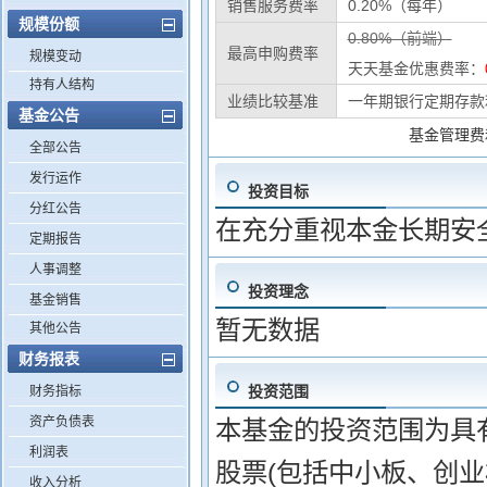
销售服务费率
0.20%（每年）
规模份额
0.80%（前端）
最高申购费率
规模变动
天天基金优惠费率：
持有人结构
业绩比较基准
一年期银行定期存款利
基金公告
基金管理费
全部公告
发行运作
投资目标
分红公告
在充分重视本金长期安
定期报告
人事调整
投资理念
基金销售
暂无数据
其他公告
财务报表
投资范围
财务指标
资产负债表
本基金的投资范围为具
利润表
股票(包括中小板、创
收入分析