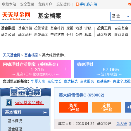
收藏本站
|
安全登录
|
免费开户
忘记密码
|
手机客户端
基金档案
基 金
基金数据
基金净值
投顾管家
基金排行
定投
港基
评级
投资工具
自选基金
基金公司
基金品种
新发基金
申购状态
分红
公告
私募
基金筛选
收益计算
天天基金网
>
基金档案
> 英大纯债债券C
您浏览过的基金：
华夏大盘
嘉实增长
泰达精选
嘉实服务
易基策略
兴业全球视
添富优势
华安宏利
上证180价值ETF
上投优势
信诚蓝筹
英大纯债债券C (650002)
返回基金品种页
购买
定投
+
10元起
10元起
基本资料
基本概况
成立日期：
2013-04-24
基金经理：
张大铮
基金经理