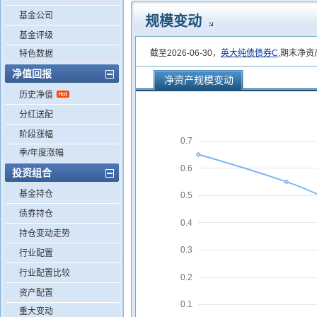
基金公司
规模变动
基金评级
截至2026-06-30，
英大纯债债券C
,期末净资
特色数据
净值回报
净资产规模变动
历史净值
分红送配
阶段涨幅
0.7
季/年度涨幅
0.6
投资组合
基金持仓
0.5
债券持仓
0.4
持仓变动走势
0.3
行业配置
行业配置比较
0.2
资产配置
0.1
重大变动