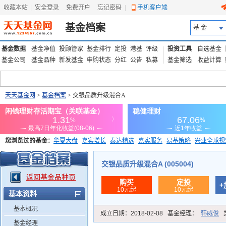
收藏本站
|
安全登录
|
免费开户
忘记密码
|
手机客户端
基金档案
基 金
基金数据
基金净值
投顾管家
基金排行
定投
港基
评级
投资工具
自选基金
基金公司
基金品种
新发基金
申购状态
分红
公告
私募
基金筛选
收益计算
天天基金网
>
基金档案
> 交银品质升级混合A
您浏览过的基金：
华夏大盘
嘉实增长
泰达精选
嘉实服务
易基策略
兴业全球视
添富优势
华安宏利
上证180价值ETF
上投优势
信诚蓝筹
交银品质升级混合A (005004)
返回基金品种页
购买
定投
+
10元起
10元起
基本资料
基本概况
成立日期：
2018-02-08
基金经理：
韩威俊
基金经理