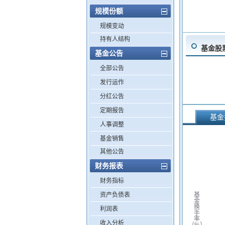
规模份额
规模变动
持有人结构
基金股
基金公告
全部公告
发行运作
分红公告
定期报告
基金
人事调整
基金销售
其他公告
财务报表
财务指标
资产负债表
基
金
换
利润表
手
率
收入分析