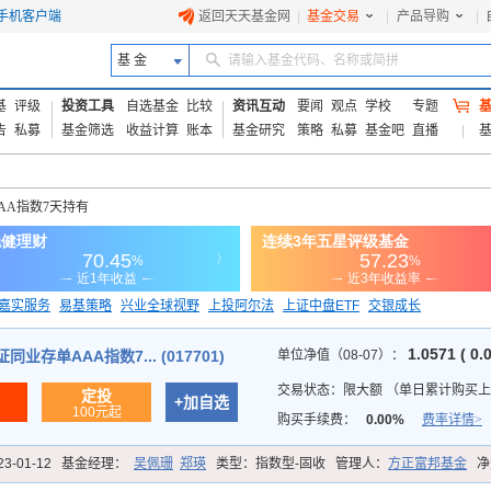
手机客户端
返回天天基金网
|
基金交易
|
产品导购
|
基 金
请输入基金代码、名称或简拼
基
评级
投资工具
自选基金
比较
资讯互动
要闻
观点
学校
专题
告
私募
基金筛选
收益计算
账本
基金研究
策略
私募
基金吧
直播
AA指数7天持有
嘉实服务
易基策略
兴业全球视野
上投阿尔法
上证中盘ETF
交银成长
信诚蓝筹
1.0571 ( 0.
业存单AAA指数7... (017701)
单位净值（08-07）：
交易状态：
限大额
（
单日累计购买上限
定投
+加自选
100元起
购买手续费：
0.00%
费率详情>
23-01-12
基金经理：
吴佩珊
郑瑛
类型：
指数型-固收
管理人：
方正富邦基金
净