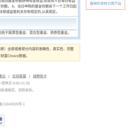
过赎回基金份额获得现金收益;若投资人在每日收益
金份额。 6、当日申购的基金份额自下一个工作日起
律法规或监管机关另有规定的,从其规定。
均低于股票型基金、混合型基金、债券型基金。
图表）全部或者部分内容的准确性、真实性、完整
Choice数据。
建议
|
在线客服
|
诚聘英才
双休日 9:00-21:30
用前请核实，风险自负。
1042629号-1