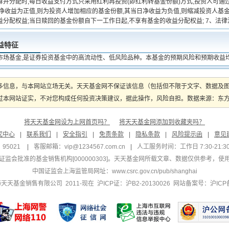
算并分配时,每日收益支付方式只采用红利再投资(即红利转基金份额)方式,投资人可通
日净收益为正值,则为投资人增加相应的基金份额,其当日净收益为负值,则缩减投资人基
益分配权益;当日赎回的基金份额自下一工作日起,不享有基金的收益分配权益; 7、法
益特征
市场基金,是证券投资基金中的高流动性、低风险品种。本基金的预期风险和预期收益
多信息，与本网站立场无关。天天基金网不保证该信息（包括但不限于文字、数据及
本网站证实，不对您构成任何投资决策建议，据此操作，风险自担。数据来源：东方财富
将天天基金网设为上网首页吗？
将天天基金网添加到收藏夹吗？
究中心
|
联系我们
|
安全指引
|
免责条款
|
隐私条款
|
风险提示函
|
意见
95021
|
客服邮箱：
vip@1234567.com.cn
|
人工服务时间：工作日 7:30-21:30 
监会批准的基金销售机构[000000303]
。天天基金网所载文章、数据仅供参考，使
中国证监会上海监管局网址：
www.csrc.gov.cn/pub/shanghai
 上海天天基金销售有限公司 2011-现在 沪ICP证：沪B2-20130026
网站备案号：沪ICP备1