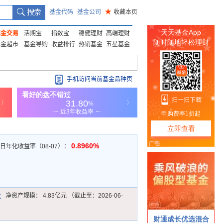
基金代码
基金公司
★
收藏本页
基金交易
活期宝
指数宝
稳健理财
高端理财
基金超市
基金导购
收益排行
热销基金
五星基金
手机访问当前基金品种页
0.8960%
7日年化收益率（08-07）：
金
净资产规模：
4.83亿元 （截止至：2026-06-