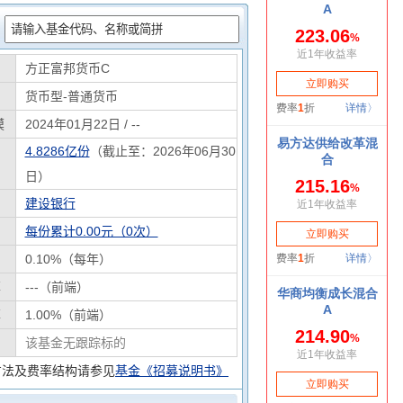
：
方正富邦货币C
货币型-普通货币
模
2024年01月22日 / --
4.8286亿份
（截止至：2026年06月30
日）
建设银行
每份累计0.00元（0次）
0.10%（每年）
率
---（前端）
率
1.00%（前端）
该基金无跟踪标的
方法及费率结构请参见
基金《招募说明书》