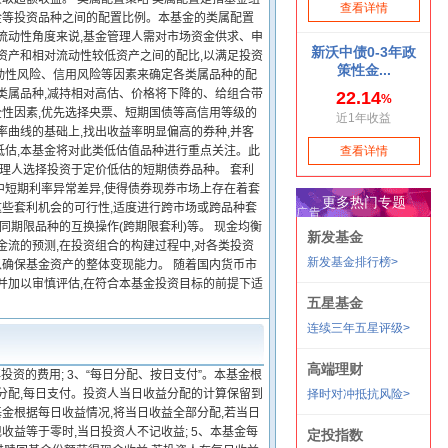
金等投资品种之间的配置比例。本基金的类属配置
流动性角度来说,基金管理人需对市场资金供求、申
资产和相对流动性较低资产之间的配比,以满足投资
动性风险、信用风险等因素来确定各类属品种的配
类属品种,减持相对高估、价格将下降的、给组合带
全性因素,优先选择央票、短期国债等高信用等级的
率曲线的基础上,找出收益率明显偏高的券种,并客
低估,本基金将对此类低估值品种进行重点关注。此
管理人选择投资于定价低估的短期债券品种。 套利
中短期利率异常差异,使得债券现券市场上存在着套
些套利机会的可行性,适度进行跨市场或跨品种套
同期限品种的互换操作(跨期限套利)等。 现金均衡
金流的预测,在投资组合的构建过程中,对各类投资
以确保基金资产的整体变现能力。 随着国内货币市
并加以审慎评估,在符合本基金投资目标的前提下适
资的费用; 3、“每日分配、按日支付”。本基金根
分配,每日支付。投资人当日收益分配的计算保留到
基金根据每日收益情况,将当日收益全部分配,若当日
收益等于零时,当日投资人不记收益; 5、本基金每