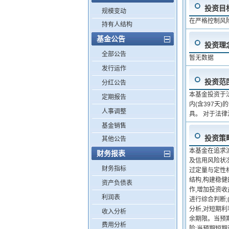
投资目
规模变动
在严格控制风
持有人结构
基金公告
投资理
全部公告
暂无数据
发行运作
投资范
分红公告
本基金投资于法
定期报告
内(含397
人事调整
具。 对于法
基金销售
投资策
其他公告
本基金在追求
财务报表
及信用风险状
财务指标
过定量与定性
结构,构建稳
资产负债表
作,增加投资收
利润表
进行综合判断
分析,对短期
收入分析
余期限。当预
费用分析
险;当预期短