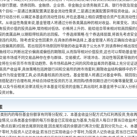
央银行票据、债券回购、金融债、企业债、非金融企业债务融资工具、银行存款及现
两个目标:一是通过类属配置满足基金流动性需求,二是通过类属配置获得投资收益。从
进行动态分析,以确定本基金的流动性目标,并在此基础上相应调整组合资产在高流动性
求。从收益性角度来说,基金管理人将通过分析各类属品种的相对收益、利差变化、流
具有投资价值的投资品种,增持相对低估、价格将上升的、能给组合带来相对较高回报的
报的类属品种,以期取得较高的总回报。 个券选择策略 在个券选择层面,将首先考虑安
避违约风险。除考虑安全性因素外,在具体的券种选择上,基金管理人将在正确拟合收益
出现偏离的原因。若出现因市场原因所导致的收益率高于公允水平,则该券种价格出现
率曲线可以判断出定价偏高或偏低的期限段,从而指导相对价值投资,这也可以帮助基金
同交易市场或不同交易品种存在参与群体、交易模式、环境冲击、流动性等因素导致的
金将在分析货币市场变动趋势、各市场和品种之间的风险收益差异的基础上充分论证这
提高资产收益率,具体策略包括跨银行间和交易所的跨市场套利,期限收益结构偏移中的不
基金作为现金管理工具,必须具备较高的流动性。基金管理人将通过对基金申购、赎回现
限搭配进行合理布局,并结合持续性投资的方法,将回购/债券到期日进行均衡等量配置,
展,以及今后相关法律法规允许本基金可投资的金融工具出现时,本基金将予以深入分析
投资对象。
策
类别内的每份基金份额享有同等分配权; 2、本基金收益分配方式为红利再投资,免收再投
益情况,以各类基金份额的每万份基金已实现收益为基准,为投资人每日计算当日收益并
小数点后第3位按去尾原则处理,因去尾形成的余额进行再次分配,直到分完为止; 4、本
零时,为投资人记正收益;若当日已实现收益小于零时,为投资人记负收益;若当日已实现