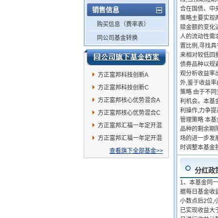
合在国债、中
销售信息
策略主要实现
购买信息（费率表）
赎金额的变化
人的流动性需
同公司基金转换
置比例,寻找
来相对较低回
债券品种以规
观分析收益率
方正富邦科技创新A
外,鉴于收益
方正富邦科技创新C
策略 由于不
方正富邦核心优势混合A
利机会。本基
利操作,力争
方正富邦核心优势混合C
管理策略 本
方正富邦汇福一年定开混
品种的剩余期
合C
方正富邦汇福一年定开混
场的进一步发
时调整本基金
合A
查看旗下全部基金>>
分红政
1、本基金同一
据每日基金收
小数点后2位,
已实现收益大于