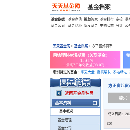
基金档案
基金数据
基金净值
投顾管家
基金排行
定投
港
基金公司
基金品种
新发基金
申购状态
分红
公
天天基金网
>
基金档案
> 方正富邦货币C
您浏览过的基金：
华夏大盘
嘉实增长
泰达精选
添富优势
华安宏利
上证180价值ETF
上投优势
方正富邦货币C
返回基金品种页
购买
基本资料
基本概况
成立日期：
20
基金经理
30）
基金公司