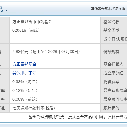
况
其他基金基本概况查询
方正富邦货币市场基金
基金简称
020616（前端）
基金类型
成立日期/规
模
4.83亿元（截止至：2026年06月30日）
份额规模
人
方正富邦基金
基金托管人
人
吴佩珊
、
丁汀
成立来分红
0.33%（每年）
托管费率
费率
0.12%（每年）
最高认购费
费率
0.00%（前端）
最高赎回费
基准
七天通知存款利率(税后)
跟踪标的
基金管理费和托管费直接从基金产品中扣除，具体计算