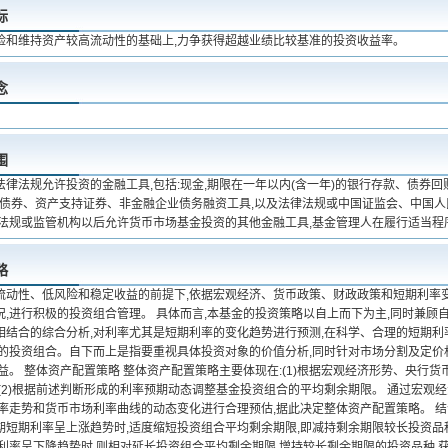
标
险和维持资产较高流动性的基础上,力争获得超越业绩比较基准的投资收益率。
念
围
律法规允许投资的金融工具,包括:现金,期限在一年以内(含一年)的银行存款、债券回
天)的债券、资产支持证券、非金融企业债务融资工具,以及法律法规或中国证监会、中国
律法规或监管机构以后允许货币市场基金投资的其他金融工具,基金管理人在履行适当程
略
流动性、低风险和稳定收益的前提下,依据宏观经济、货币政策、财政政策和短期利率
况,进行积极的投资组合管理。 具体而言,本基金的投资策略以自上而下为主,同时兼顾
相结合的综合分析,对利率尤其是短期利率的变化趋势进行预测,在科学、合理的短期
健的投资组合。自下而上是指要重视具体投资对象的价值分析,同时针对市场分割及定价
益。 整体资产配置策略 整体资产配置策略主要体现在:(1)根据宏观经济形势、央行
;(2)根据前述判断形成的利率预期动态调整基金投资组合的平均剩余期限。 通过宏观
利率走势和货币市场利率曲线的动态变化进行合理预估,据此决定整体资产配置策略。 
期短期利率呈上涨趋势时,适度缩短投资组合平均剩余期限,即减持剩余期限较长投资品
期利率呈下降趋势时,则相对延长投资组合平均剩余期限,增持较长剩余期限的投资品种,