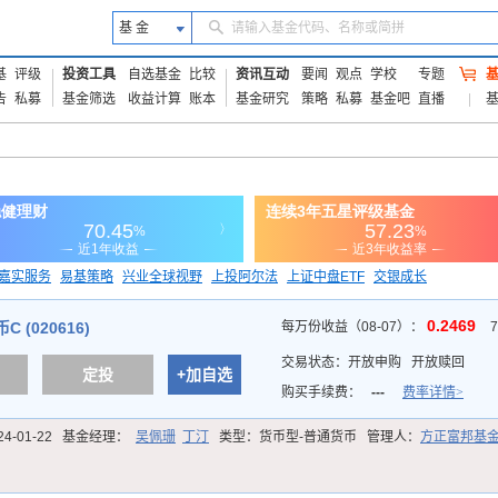
基 金
请输入基金代码、名称或简拼
基
评级
投资工具
自选基金
比较
资讯互动
要闻
观点
学校
专题
告
私募
基金筛选
收益计算
账本
基金研究
策略
私募
基金吧
直播
嘉实服务
易基策略
兴业全球视野
上投阿尔法
上证中盘ETF
交银成长
信诚蓝筹
0.2469
 (020616)
每万份收益（08-07）：
交易状态：
开放申购
开放赎回
定投
+加自选
购买手续费：
---
费率详情>
24-01-22
基金经理：
吴佩珊
丁汀
类型：
货币型-普通货币
管理人：
方正富邦基