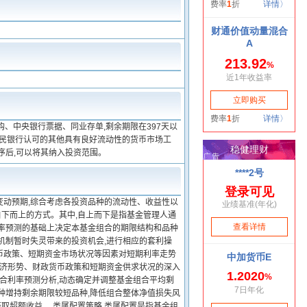
购、中央银行票据、同业存单,剩余期限在397天以
人民银行认可的其他具有良好流动性的货币市场工
序后,可以将其纳入投资范围。
变动预期,综合考虑各投资品种的流动性、收益性以
自下而上的方式。其中,自上而下是指基金管理人通
利率预测的基础上决定本基金组合的期限结构和品种
机制暂时失灵带来的投资机会,进行相应的套利操
货币政策、短期资金市场状况等因素对短期利率走势
经济形势、财政货币政策和短期资金供求状况的深入
结合利率预测分析,动态确定并调整基金组合平均剩
种增持剩余期限较短品种,降低组合整体净值损失风
获取超额收益。 类属配置策略 类属配置是指基金组