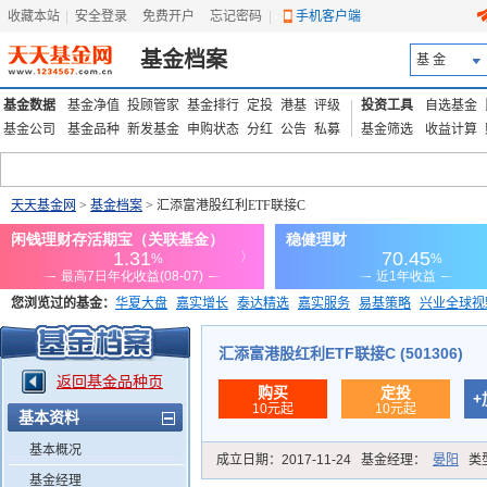
收藏本站
|
安全登录
|
免费开户
忘记密码
|
手机客户端
基金档案
基 金
基金数据
基金净值
投顾管家
基金排行
定投
港基
评级
投资工具
自选基金
基金公司
基金品种
新发基金
申购状态
分红
公告
私募
基金筛选
收益计算
天天基金网
>
基金档案
> 汇添富港股红利ETF联接C
您浏览过的基金：
华夏大盘
嘉实增长
泰达精选
嘉实服务
易基策略
兴业全球视
添富优势
华安宏利
上证180价值ETF
上投优势
信诚蓝筹
汇添富港股红利ETF联接C (501306)
返回基金品种页
购买
定投
+
10元起
10元起
基本资料
基本概况
成立日期：
2017-11-24
基金经理：
晏阳
类
基金经理